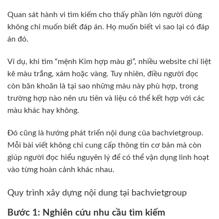
Quan sát hành vi tìm kiếm cho thấy phần lớn người dùng
không chỉ muốn biết đáp án. Họ muốn biết vì sao lại có đáp
án đó.
Ví dụ, khi tìm “mệnh Kim hợp màu gì”, nhiều website chỉ liệt
kê màu trắng, xám hoặc vàng. Tuy nhiên, điều người đọc
còn băn khoăn là tại sao những màu này phù hợp, trong
trường hợp nào nên ưu tiên và liệu có thể kết hợp với các
màu khác hay không.
Đó cũng là hướng phát triển nội dung của bachvietgroup.
Mỗi bài viết không chỉ cung cấp thông tin cơ bản mà còn
giúp người đọc hiểu nguyên lý để có thể vận dụng linh hoạt
vào từng hoàn cảnh khác nhau.
Quy trình xây dựng nội dung tại bachvietgroup
Bước 1: Nghiên cứu nhu cầu tìm kiếm