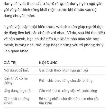
dựng bài viết theo cấu trúc rõ ràng, sử dụng ngôn ngữ gần
gũi và giải thích từng khái niệm trước khi đi sâu vào nội
dung chuyên môn.
Ngoài việc cập nhật kiến thức, website còn giúp người đọc
dễ dàng liên kết các chủ đề với nhau. Ví dụ, sau khi tìm hiểu
về bản mệnh, bạn có thể tiếp tục khám phá màu sắc hợp
mệnh, hướng nhà, tuổi hợp hoặc những yếu tố phong thủy
liên quan khác.
GIÁ TRỊ
NỘI DUNG
Nội dung dễ hiểu
Giải thích theo ngôn ngữ gần gũi
Kiến thức có hệ
Phân chia theo từng chủ đề rõ ràng
thống
Ứng dụng thực tế
Gắn với nhà ở, công việc và cuộc sống
Cập nhật thường
Bổ sung nhiều chủ đề mới theo nhu cầu
xuyên
tìm kiếm