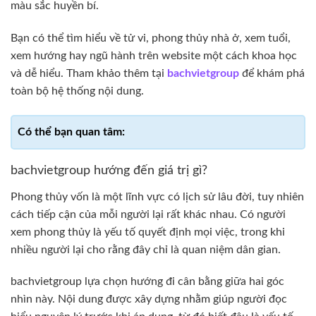
màu sắc huyền bí.
Bạn có thể tìm hiểu về tử vi, phong thủy nhà ở, xem tuổi,
xem hướng hay ngũ hành trên website một cách khoa học
và dễ hiểu. Tham khảo thêm tại
bachvietgroup
để khám phá
toàn bộ hệ thống nội dung.
bachvietgroup hướng đến giá trị gì?
Phong thủy vốn là một lĩnh vực có lịch sử lâu đời, tuy nhiên
cách tiếp cận của mỗi người lại rất khác nhau. Có người
xem phong thủy là yếu tố quyết định mọi việc, trong khi
nhiều người lại cho rằng đây chỉ là quan niệm dân gian.
bachvietgroup lựa chọn hướng đi cân bằng giữa hai góc
nhìn này. Nội dung được xây dựng nhằm giúp người đọc