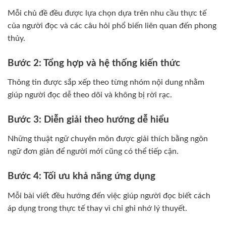
Mỗi chủ đề đều được lựa chọn dựa trên nhu cầu thực tế
của người đọc và các câu hỏi phổ biến liên quan đến phong
thủy.
Bước 2: Tổng hợp và hệ thống kiến thức
Thông tin được sắp xếp theo từng nhóm nội dung nhằm
giúp người đọc dễ theo dõi và không bị rời rạc.
Bước 3: Diễn giải theo hướng dễ hiểu
Những thuật ngữ chuyên môn được giải thích bằng ngôn
ngữ đơn giản để người mới cũng có thể tiếp cận.
Bước 4: Tối ưu khả năng ứng dụng
Mỗi bài viết đều hướng đến việc giúp người đọc biết cách
áp dụng trong thực tế thay vì chỉ ghi nhớ lý thuyết.