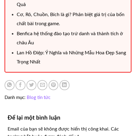
Quả
Cơ, Rô, Chuồn, Bích là gì? Phân biệt giá trị của bốn
chất bài trong game.
Benfica hệ thống đào tạo trứ danh và thành tích ở
châu Âu
Lan Hồ Điệp: Ý Nghĩa và Những Mẫu Hoa Đẹp Sang
Trọng Nhất
Danh mục:
Blog tin tức
Để lại một bình luận
Email của bạn sẽ không được hiển thị công khai.
Các