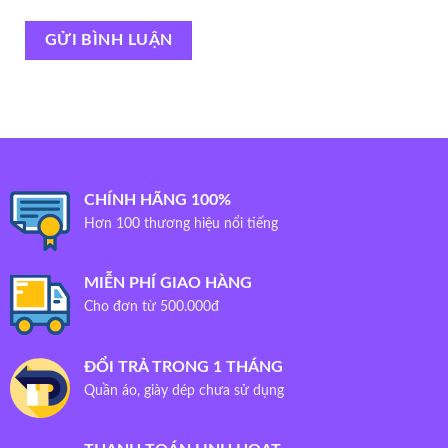
CHÍNH HÃNG 100%
Hơn 100 thương hiệu nổi tiếng
MIỄN PHÍ GIAO HÀNG
Cho đơn từ 500.000đ
ĐỔI TRẢ TRONG 1 THÁNG
Quần áo, giày dép chưa sử dụng