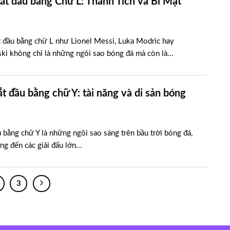
ắt đầu bằng Chữ L: Thành Tích và Bí Mật
t đầu bằng chữ L như Lionel Messi, Luka Modric hay
i không chỉ là những ngôi sao bóng đá mà còn là...
ắt đầu bằng chữ Y: tài năng và di sản bóng
u bằng chữ Y là những ngôi sao sáng trên bầu trời bóng đá,
g đến các giải đấu lớn...
3