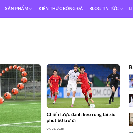
SẢN PHẨM
KIẾN THỨC BÓNG ĐÁ
BLOG TIN TỨC
L
B
Chiến lược đánh kèo rung tài xỉu
phút 60 trở đi
09/03/2026