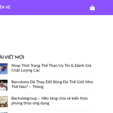
IÊN HỆ
ÀI VIẾT MỚI
Shop Thời Trang Thể Thao Uy Tín & Đánh Giá
Chất Lượng Các
Barcelona Đã Thay Đổi Bóng Đá Thế Giới Như
Thế Nào? – Thông
Bachvietgroup – Nền tảng chia sẻ kiến thức
phong thủy ứng dụng