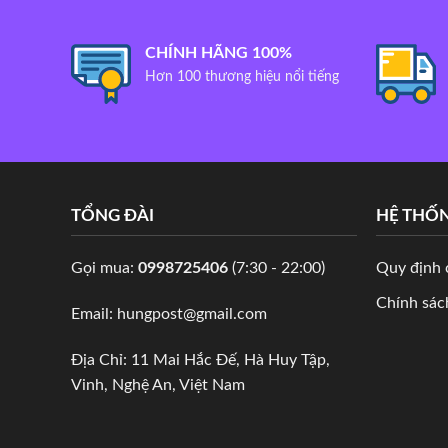
CHÍNH HÃNG 100%
Hơn 100 thương hiệu nổi tiếng
TỔNG ĐÀI
HỆ THỐ
Gọi mua:
0998725406
(7:30 - 22:00)
Quy định 
Chính sách
Email: hungpost@gmail.com
Địa Chỉ: 11 Mai Hắc Đế, Hà Huy Tập,
Vinh, Nghệ An, Việt Nam