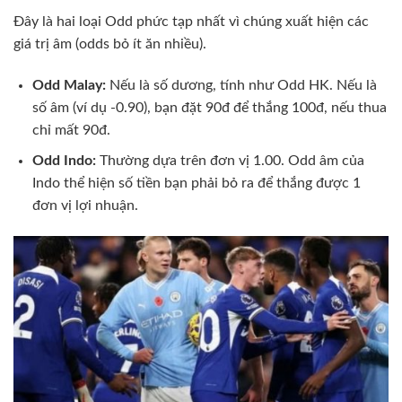
Đây là hai loại Odd phức tạp nhất vì chúng xuất hiện các
giá trị âm (odds bỏ ít ăn nhiều).
Odd Malay:
Nếu là số dương, tính như Odd HK. Nếu là
số âm (ví dụ -0.90), bạn đặt 90đ để thắng 100đ, nếu thua
chỉ mất 90đ.
Odd Indo:
Thường dựa trên đơn vị 1.00. Odd âm của
Indo thể hiện số tiền bạn phải bỏ ra để thắng được 1
đơn vị lợi nhuận.