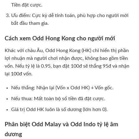
Tiền đặt cược.
Ưu điểm: Cực kỳ dễ tính toán, phù hợp cho người mới
bắt đầu tham gia.
Cách xem Odd Hong Kong cho người mới
Khác với châu Âu, Odd Hong Kong (HK) chỉ hiển thị phần
lợi nhuận mà người chơi nhận được, không bao gồm tiền
vốn. Nếu tỷ lệ là 0.95, bạn đặt 100đ sẽ thắng 95đ và nhận
lại 100đ vốn.
Nếu thắng: Nhận lại (Vốn x Odd HK) + Vốn gốc.
Nếu thua: Mất toàn bộ số tiền đã đặt cược.
Giá trị Odd HK luôn là số dương (lớn hơn 0).
Phân biệt Odd Malay và Odd Indo tỷ lệ âm
dương