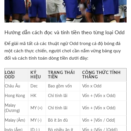
Hướng dẫn cách đọc và tính tiền theo từng loại Odd
Để giải mã tất cả các thuật ngữ Odd trong cá độ bóng đá
một cách thực chiến, người chơi cần nắm vững bảng quy
đổi và cách tính toán dòng tiền dưới đây:
LOẠI
KÝ
TRẠNG THÁI
CÔNG THỨC TÍNH
ODD
HIỆU
TIỀN
THẮNG
Châu Âu
Dec
Bao gồm vốn
Vốn x Odd
Hong Kong
HK
Chỉ tính lãi
Vốn + (Vốn x Odd)
Malay
MY (+)
Chỉ tính lãi
Vốn + (Vốn x Odd)
(Dương)
Malay (Âm)
MY (-)
Bỏ ít ăn đủ
Vốn + |Vốn / Odd|
Indo (Âm)
ID (-)
Bỏ nhiều ăn ít
Vốn + (Vốn / |Odd|)