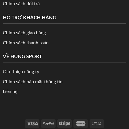
Chính sách đổi trả
HỖ TRỢ KHÁCH HÀNG
Chính sách giao hàng
Chính sách thanh toán
VỀ HUNG SPORT
Giới thiệu công ty
Chính sách bảo mật thông tin
Liên hệ