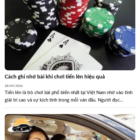
Cách ghi nhớ bài khi chơi tiến lên hiệu quả
28/05/2026
Tiến lên là trò chơi bài phổ biến nhất tại Việt Nam nhờ vào tính
giải trí cao và sự kịch tính trong mỗi ván đấu. Người đọc...