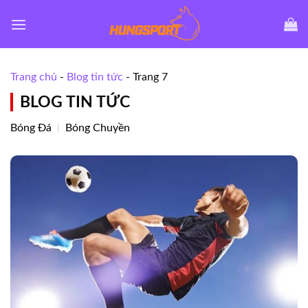
Skip
to
content
Trang chủ
-
Blog tin tức
-
Trang 7
BLOG TIN TỨC
Bóng Đá
Bóng Chuyền