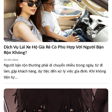
Dịch Vụ Lái Xe Hộ Giá Rẻ Có Phù Hợp Với Người Bận
Rộn Không?
21/05/2026
Người bận rộn thường phải di chuyển nhiều trong ngày, từ đi
làm, gặp khách hàng, dự tiệc đến xử lý việc gia đình. Khi không
tiện tự...