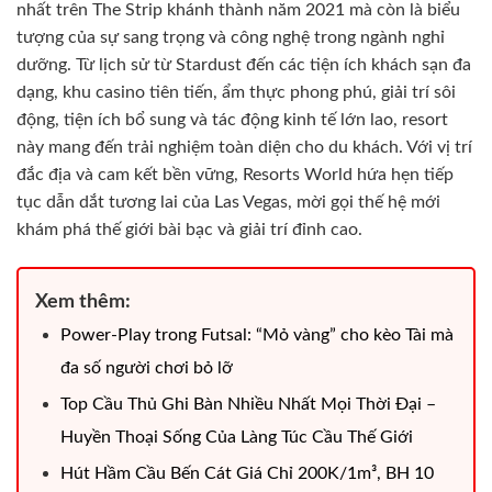
nhất trên The Strip khánh thành năm 2021 mà còn là biểu
tượng của sự sang trọng và công nghệ trong ngành nghỉ
dưỡng. Từ lịch sử từ Stardust đến các tiện ích khách sạn đa
dạng, khu casino tiên tiến, ẩm thực phong phú, giải trí sôi
động, tiện ích bổ sung và tác động kinh tế lớn lao, resort
này mang đến trải nghiệm toàn diện cho du khách. Với vị trí
đắc địa và cam kết bền vững, Resorts World hứa hẹn tiếp
tục dẫn dắt tương lai của Las Vegas, mời gọi thế hệ mới
khám phá thế giới bài bạc và giải trí đỉnh cao.
Xem thêm:
Power-Play trong Futsal: “Mỏ vàng” cho kèo Tài mà
đa số người chơi bỏ lỡ
Top Cầu Thủ Ghi Bàn Nhiều Nhất Mọi Thời Đại –
Huyền Thoại Sống Của Làng Túc Cầu Thế Giới
Hút Hầm Cầu Bến Cát Giá Chỉ 200K/1m³, BH 10