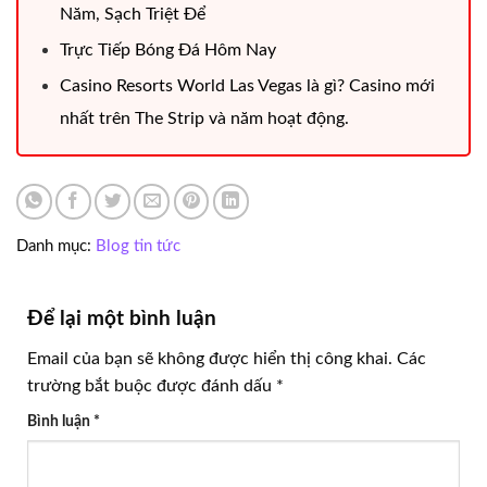
Năm, Sạch Triệt Để
Trực Tiếp Bóng Đá Hôm Nay
Casino Resorts World Las Vegas là gì? Casino mới
nhất trên The Strip và năm hoạt động.
Danh mục:
Blog tin tức
Để lại một bình luận
Email của bạn sẽ không được hiển thị công khai.
Các
trường bắt buộc được đánh dấu
*
Bình luận
*