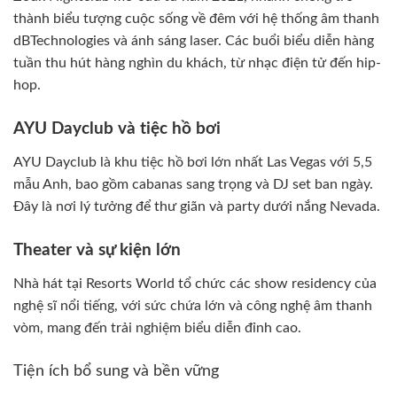
thành biểu tượng cuộc sống về đêm với hệ thống âm thanh
dBTechnologies và ánh sáng laser. Các buổi biểu diễn hàng
tuần thu hút hàng nghìn du khách, từ nhạc điện tử đến hip-
hop.
AYU Dayclub và tiệc hồ bơi
AYU Dayclub là khu tiệc hồ bơi lớn nhất Las Vegas với 5,5
mẫu Anh, bao gồm cabanas sang trọng và DJ set ban ngày.
Đây là nơi lý tưởng để thư giãn và party dưới nắng Nevada.
Theater và sự kiện lớn
Nhà hát tại Resorts World tổ chức các show residency của
nghệ sĩ nổi tiếng, với sức chứa lớn và công nghệ âm thanh
vòm, mang đến trải nghiệm biểu diễn đỉnh cao.
Tiện ích bổ sung và bền vững