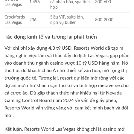
1.496
cá nhân hóa, spa tích
300-600
Las Vegas
hợp
Crockfords
Siêu VIP, suite lớn,
236
800-2000
Las Vegas
dịch vụ butler
Tác động kinh tế và tương lai phát triển
Với chi phí xây dựng 4,3 tỷ USD, Resorts World đã tạo ra
hàng nghìn việc làm và thúc đẩy du lịch Las Vegas, góp phần
vào doanh thu ngành casino vượt 10 tỷ USD hàng năm. Nó
thu hút du khách châu Á nhờ thiết kế văn hóa, mở rộng thị
trường quốc tế. Tương lai, resort dự kiến mở rộng với các
dự án mới như khách sạn thứ tư và tích hợp metaverse cho
cá cược ảo. Dù gặp thách thức như khiếu nại từ Nevada
Gaming Control Board năm 2024 về vấn đề giấy phép,
Resorts World vẫn vững vàng với cam kết minh bạch và đổi
mới.
Kết luận, Resorts World Las Vegas không chỉ là casino mới