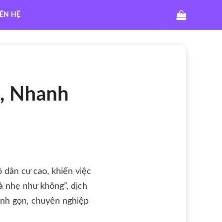
IÊN HỆ
ẻ, Nhanh
 dân cư cao, khiến việc
à nhẹ như không”, dịch
anh gọn, chuyên nghiệp