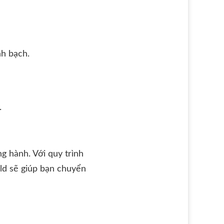
nh bạch.
.
g hành. Với quy trình
old sẽ giúp bạn chuyển