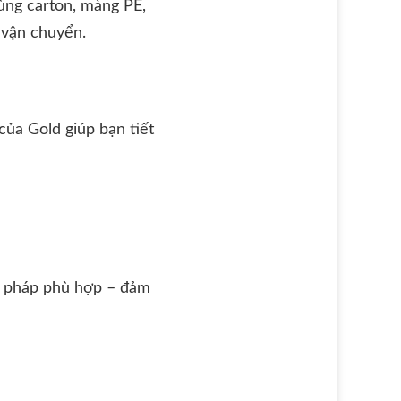
hùng carton, màng PE,
 vận chuyển.
 của Gold giúp bạn tiết
i pháp phù hợp – đảm