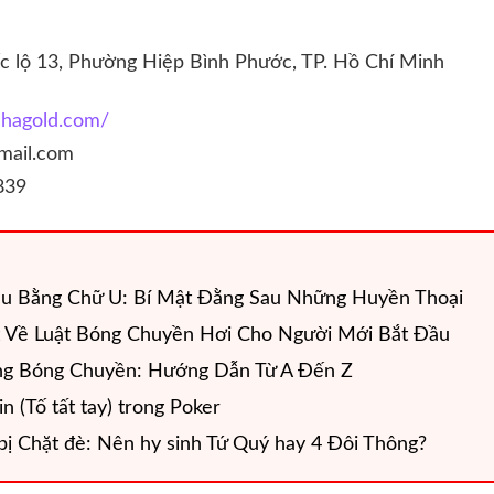
 lộ 13, Phường Hiệp Bình Phước, TP. Hồ Chí Minh
nhagold.com/
mail.com
839
ầu Bằng Chữ U: Bí Mật Đằng Sau Những Huyền Thoại
t Về Luật Bóng Chuyền Hơi Cho Người Mới Bắt Đầu
ong Bóng Chuyền: Hướng Dẫn Từ A Đến Z
in (Tố tất tay) trong Poker
i bị Chặt đè: Nên hy sinh Tứ Quý hay 4 Đôi Thông?