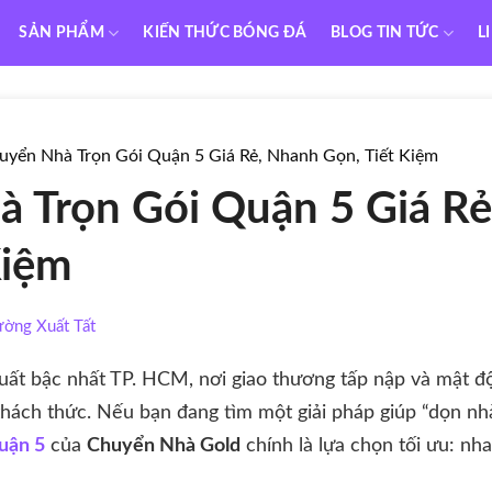
SẢN PHẨM
KIẾN THỨC BÓNG ĐÁ
BLOG TIN TỨC
L
uyển Nhà Trọn Gói Quận 5 Giá Rẻ, Nhanh Gọn, Tiết Kiệm
 Trọn Gói Quận 5 Giá R
Kiệm
ường Xuất Tất
ất bậc nhất TP. HCM, nơi giao thương tấp nập và mật độ
hách thức. Nếu bạn đang tìm một giải pháp giúp “dọn nh
uận 5
của
Chuyển Nhà Gold
chính là lựa chọn tối ưu: nh