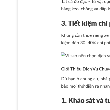
Tất cả đồ đạc – từ vật d
băng keo, chống va đập k
3. Tiết kiệm chi 
Không cần thuê riêng xe t
kiệm đến 30–40% chi phí 
Giới Thiệu Dịch Vụ Chuy
Dù bạn ở chung cư, nhà
bảo mọi thứ diễn ra nhan
1. Khảo sát và t