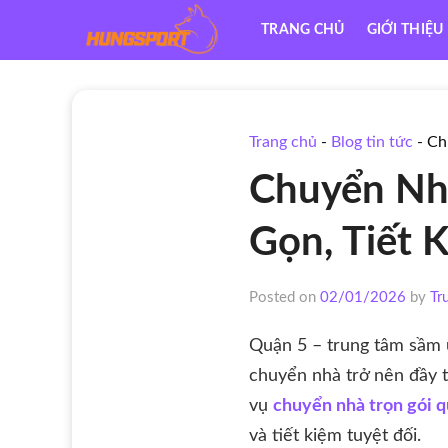
Skip
TRANG CHỦ
GIỚI THIỆU
to
content
Trang chủ
-
Blog tin tức
-
Ch
Chuyển Nhà
Gọn, Tiết 
Posted on
02/01/2026
by
Tr
Quận 5 – trung tâm sầm u
chuyển nhà trở nên đầy t
vụ
chuyển nhà trọn gói q
và tiết kiệm tuyệt đối.