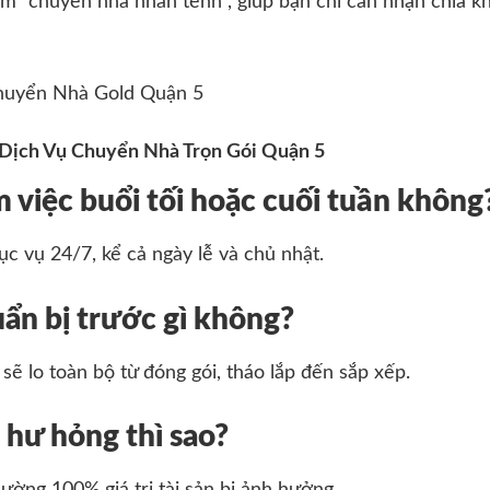
ệm “chuyển nhà nhàn tênh”, giúp bạn chỉ cần nhận chìa 
Dịch Vụ Chuyển Nhà Trọn Gói Quận 5
m việc buổi tối hoặc cuối tuần không
 vụ 24/7, kể cả ngày lễ và chủ nhật.
uẩn bị trước gì không?
sẽ lo toàn bộ từ đóng gói, tháo lắp đến sắp xếp.
 hư hỏng thì sao?