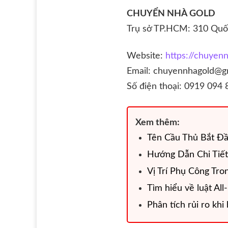
CHUYỂN NHÀ GOLD
Trụ sở TP.HCM: 310 Quốc
Website:
https://chuyen
Email: chuyennhagold@g
Số điện thoại: 0919 094 
Xem thêm:
Tên Cầu Thủ Bắt Đ
Hướng Dẫn Chi Tiế
Vị Trí Phụ Công Tr
Tìm hiểu về luật All-
Phân tích rủi ro kh