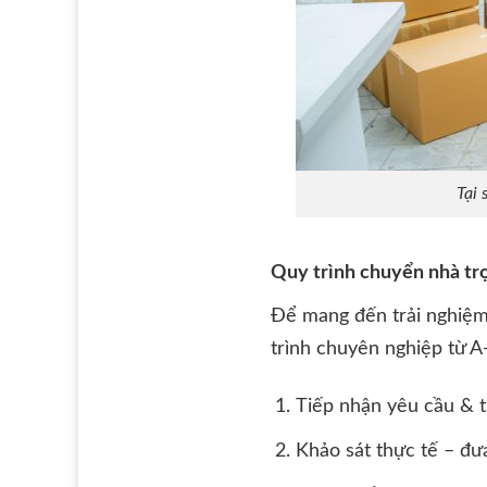
Tại 
Quy trình chuyển nhà trọ
Để mang đến trải nghiệm
trình chuyên nghiệp từ A
Tiếp nhận yêu cầu & tư
Khảo sát thực tế – đư