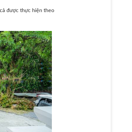
 cả được thực hiện theo