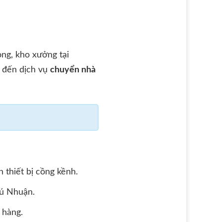
ng, kho xưởng tại
 đến dịch vụ
chuyển nhà
n thiết bị cồng kềnh.
hú Nhuận.
 hàng.