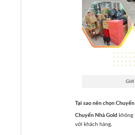
Giới
Tại sao nên chọn Chuyển
Chuyển Nhà Gold
không c
với khách hàng.