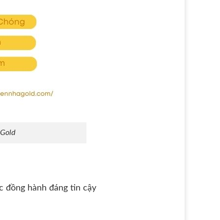
 Gold
c đồng hành đáng tin cậy