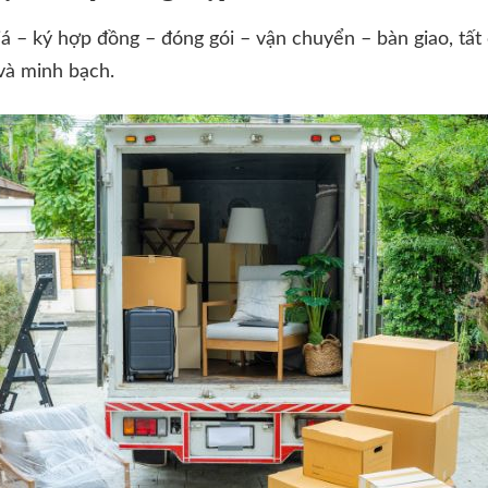
iá – ký hợp đồng – đóng gói – vận chuyển – bàn giao, tất
 và minh bạch.