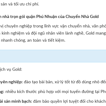
sản và tối ưu chi phí.
ển nhà trọn gói quận Phú Nhuận của Chuyển Nhà Gold
ị chuyên nghiệp trong lĩnh vực vận chuyển nhà, văn phò
kinh nghiệm và đội ngũ nhân viên lành nghề, Gold mang
nhanh chóng, an toàn và tiết kiệm.
ịch vụ Gold:
uyên nghiệp:
đào tạo bài bản, xử lý tốt từ đồ dùng nhỏ đế
ng:
nhiều kích thước phù hợp với mọi tuyến đường tại P
ài sản minh bạch:
đảm bảo quyền lợi tuyệt đối cho khách