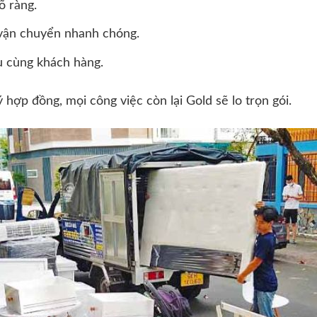
õ ràng.
 vận chuyển nhanh chóng.
u cùng khách hàng.
hợp đồng, mọi công việc còn lại Gold sẽ lo trọn gói.