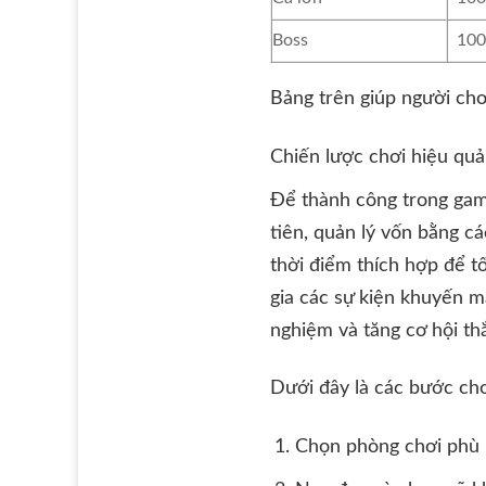
Boss
10
Bảng trên giúp người chơ
Chiến lược chơi hiệu quả
Để thành công trong gam
tiên, quản lý vốn bằng cá
thời điểm thích hợp để 
gia các sự kiện khuyến m
nghiệm và tăng cơ hội th
Dưới đây là các bước chơ
Chọn phòng chơi phù 