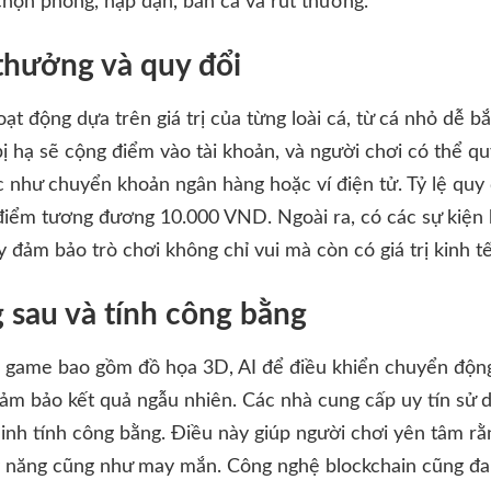
họn phòng, nạp đạn, bắn cá và rút thưởng.
thưởng và quy đổi
t động dựa trên giá trị của từng loài cá, từ cá nhỏ dễ b
ị hạ sẽ cộng điểm vào tài khoản, và người chơi có thể qu
 như chuyển khoản ngân hàng hoặc ví điện tử. Tỷ lệ quy
 điểm tương đương 10.000 VND. Ngoài ra, có các sự kiện
 đảm bảo trò chơi không chỉ vui mà còn có giá trị kinh tế
 sau và tính công bằng
 game bao gồm đồ họa 3D, AI để điều khiển chuyển độ
m bảo kết quả ngẫu nhiên. Các nhà cung cấp uy tín sử 
nh tính công bằng. Điều này giúp người chơi yên tâm rằn
ỹ năng cũng như may mắn. Công nghệ blockchain cũng đa