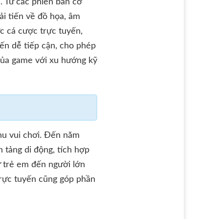
a. Từ các phiên bản cơ
ải tiến về đồ họa, âm
ức cá cược trực tuyến,
yến dễ tiếp cận, cho phép
 của game với xu hướng kỹ
khu vui chơi. Đến năm
 tảng di động, tích hợp
ừ trẻ em đến người lớn
trực tuyến cũng góp phần