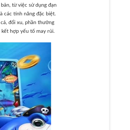
bản, từ việc sử dụng đạn
 các tính năng đặc biệt.
 cá, đổi xu, phần thưởng
 kết hợp yếu tố may rủi.