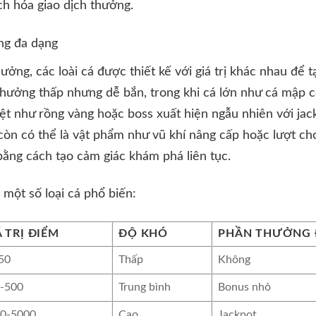
h hóa giao dịch thưởng.
ng đa dạng
ởng, các loài cá được thiết kế với giá trị khác nhau để 
ưởng thấp nhưng dễ bắn, trong khi cá lớn như cá mập có
biệt như rồng vàng hoặc boss xuất hiện ngẫu nhiên với ja
còn có thể là vật phẩm như vũ khí nâng cấp hoặc lượt ch
bằng cách tạo cảm giác khám phá liên tục.
 một số loại cá phổ biến:
Á TRỊ ĐIỂM
ĐỘ KHÓ
PHẦN THƯỞNG 
50
Thấp
Không
-500
Trung bình
Bonus nhỏ
0-5000
Cao
Jackpot