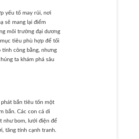
 yếu tố may rủi, nơi
hạ sẽ mang lại điểm
ong môi trường đại dương
 mục tiêu phù hợp để tối
o tính công bằng, nhưng
 chúng ta khám phá sâu
 phát bắn tiêu tốn một
m bắn. Các con cá di
ệt như bom, lưới điện để
, tăng tính cạnh tranh.