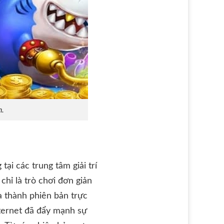
n.
i các trung tâm giải trí
hỉ là trò chơi đơn giản
a thành phiên bản trực
nternet đã đẩy mạnh sự