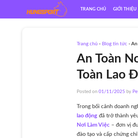
Skip
TRANG CHỦ
GIỚI THIỆU
to
content
Trang chủ
-
Blog tin tức
-
An
An Toàn Nơ
Toàn Lao Đ
Posted on
01/11/2025
by
Pe
Trong bối cảnh doanh ng
lao động
đã trở thành yêu
Nơi Làm Việc
– đơn vị đư
đào tạo và cấp chứng chỉ