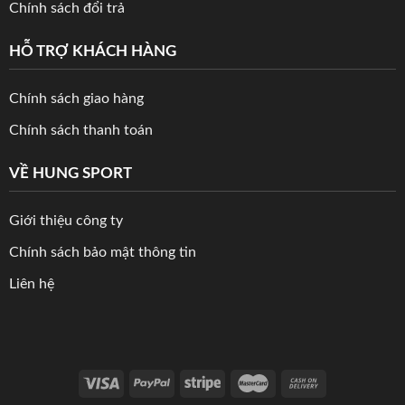
Chính sách đổi trả
HỖ TRỢ KHÁCH HÀNG
Chính sách giao hàng
Chính sách thanh toán
VỀ HUNG SPORT
Giới thiệu công ty
Chính sách bảo mật thông tin
Liên hệ