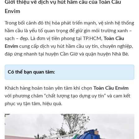
Giới thiệu về dịch vụ hút hầm cầu của Toàn Cầu
Envim
Trong bối cảnh đô thị hóa phát triển mạnh, vệ sinh hệ thống
hầm cầu là yếu tố quan trọng để giữ gìn môi trường xanh –
sạch – đẹp. Là đơn vị tiên phong tại TP.HCM,
Toàn Cầu
Envim
cung cấp dịch vụ hút hầm cầu uy tín, chuyên nghiệp,
đáp ứng nhanh tại huyện Cần Giờ và quận huyện Nhà Bè.
Khách hàng hoàn toàn yên tâm khi chọn
Toàn Cầu Envim
với phương châm “chất lượng tạo dựng uy tín” và cam kết
phục vụ tận tâm, hiệu quả.