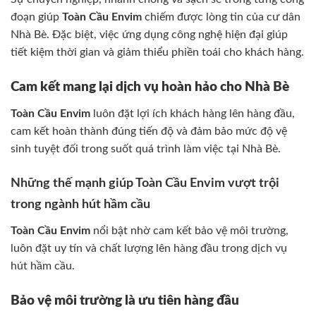
đoạn giúp
Toàn Cầu Envim
chiếm được lòng tin của cư dân
Nhà Bè. Đặc biệt, việc ứng dụng công nghệ hiện đại giúp
tiết kiệm thời gian và giảm thiểu phiền toái cho khách hàng.
Cam kết mang lại dịch vụ hoàn hảo cho Nhà Bè
Toàn Cầu Envim
luôn đặt lợi ích khách hàng lên hàng đầu,
cam kết hoàn thành đúng tiến độ và đảm bảo mức độ vệ
sinh tuyệt đối trong suốt quá trình làm việc tại Nhà Bè.
Những thế mạnh giúp Toàn Cầu Envim vượt trội
trong ngành hút hầm cầu
Toàn Cầu Envim
nổi bật nhờ cam kết bảo vệ môi trường,
luôn đặt uy tín và chất lượng lên hàng đầu trong dịch vụ
hút hầm cầu.
Bảo vệ môi trường là ưu tiên hàng đầu