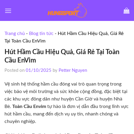
Skip
to
content
Trang chủ
-
Blog tin tức
-
Hút Hầm Cầu Hiệu Quả, Giá Rẻ
Tại Toàn Cầu EnVim
Hút Hầm Cầu Hiệu Quả, Giá Rẻ Tại Toàn
Cầu EnVim
Posted on
01/10/2025
by
Petter Nguyen
Vệ sinh hệ thống hầm cầu đóng vai trò quan trọng trong
việc bảo vệ môi trường và sức khỏe cộng đồng, đặc biệt tại
các khu vực đông dân như huyện Cần Giờ và huyện Nhà
Bè.
Toàn Cầu Envim
tự hào là đơn vị dẫn đầu trong lĩnh vực
hút hầm cầu, mang đến dịch vụ uy tín, nhanh chóng và
chuyên nghiệp.