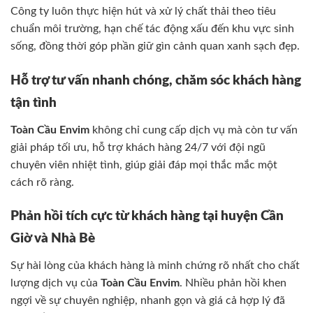
Công ty luôn thực hiện hút và xử lý chất thải theo tiêu
chuẩn môi trường, hạn chế tác động xấu đến khu vực sinh
sống, đồng thời góp phần giữ gìn cảnh quan xanh sạch đẹp.
Hỗ trợ tư vấn nhanh chóng, chăm sóc khách hàng
tận tình
Toàn Cầu Envim
không chỉ cung cấp dịch vụ mà còn tư vấn
giải pháp tối ưu, hỗ trợ khách hàng 24/7 với đội ngũ
chuyên viên nhiệt tình, giúp giải đáp mọi thắc mắc một
cách rõ ràng.
Phản hồi tích cực từ khách hàng tại huyện Cần
Giờ và Nhà Bè
Sự hài lòng của khách hàng là minh chứng rõ nhất cho chất
lượng dịch vụ của
Toàn Cầu Envim
. Nhiều phản hồi khen
ngợi về sự chuyên nghiệp, nhanh gọn và giá cả hợp lý đã