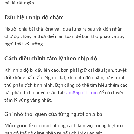
bài là rất ngắn.
Dấu hiệu nhịp độ chậm
Người chia bài thả lỏng vai, dựa lưng ra sau và kiên nhẫn
chờ đợi. Đây là thời điểm an toàn để bạn thở phào và suy
nghĩ thật kỹ lưỡng.
Cách điều chỉnh tâm lý theo nhịp độ
Khi nhịp độ bị đẩy lên cao, bạn phải giữ cái đầu lạnh, tuyệt
đối không hấp tấp. Ngược lại, khi nhịp độ chậm, hãy tranh
thủ phân tích tình hình. Bạn cũng có thể tìm hiểu thêm các
bài phân tích chuyên sâu tại
sam86go.it.com
để rèn luyện
tâm lý vững vàng nhất.
Ghi nhớ thói quen của từng người chia bài
Mỗi người đều có một phong cách làm việc riêng biệt mà
bạn có thể dễ dàng nhận ra nếu chú ý quan sát.