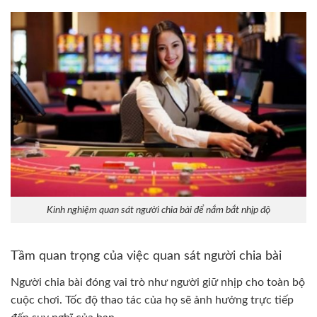
Kinh nghiệm quan sát người chia bài để nắm bắt nhịp độ
Tầm quan trọng của việc quan sát người chia bài
Người chia bài đóng vai trò như người giữ nhịp cho toàn bộ
cuộc chơi. Tốc độ thao tác của họ sẽ ảnh hưởng trực tiếp