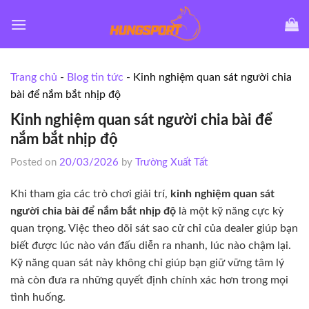
Skip
to
content
Trang chủ
-
Blog tin tức
-
Kinh nghiệm quan sát người chia
bài để nắm bắt nhịp độ
Kinh nghiệm quan sát người chia bài để
nắm bắt nhịp độ
Posted on
20/03/2026
by
Trường Xuất Tất
Khi tham gia các trò chơi giải trí,
kinh nghiệm quan sát
người chia bài để nắm bắt nhịp độ
là một kỹ năng cực kỳ
quan trọng. Việc theo dõi sát sao cử chỉ của dealer giúp bạn
biết được lúc nào ván đấu diễn ra nhanh, lúc nào chậm lại.
Kỹ năng quan sát này không chỉ giúp bạn giữ vững tâm lý
mà còn đưa ra những quyết định chính xác hơn trong mọi
tình huống.