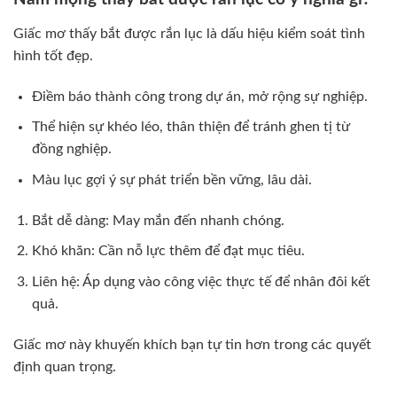
Giấc mơ thấy bắt được rắn lục là dấu hiệu kiểm soát tình
hình tốt đẹp.
Điềm báo thành công trong dự án, mở rộng sự nghiệp.
Thể hiện sự khéo léo, thân thiện để tránh ghen tị từ
đồng nghiệp.
Màu lục gợi ý sự phát triển bền vững, lâu dài.
Bắt dễ dàng: May mắn đến nhanh chóng.
Khó khăn: Cần nỗ lực thêm để đạt mục tiêu.
Liên hệ: Áp dụng vào công việc thực tế để nhân đôi kết
quả.
Giấc mơ này khuyến khích bạn tự tin hơn trong các quyết
định quan trọng.