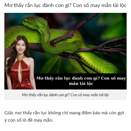
Mơ thấy rắn lục đánh con gì? Con số may mắn tài lộc
Mơ thấy rắn lục đánh con gì? Con số may mắn tài lộc
Giấc mơ thấy rắn lục không chỉ mang điềm báo mà còn gợi
ý con số lô đề may mắn.