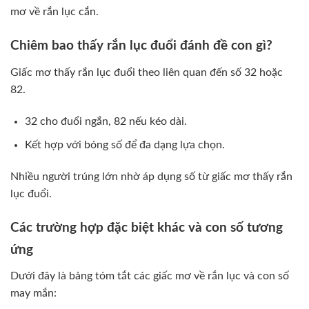
mơ về rắn lục cắn.
Chiêm bao thấy rắn lục đuổi đánh đề con gì?
Giấc mơ thấy rắn lục đuổi theo liên quan đến số 32 hoặc
82.
32 cho đuổi ngắn, 82 nếu kéo dài.
Kết hợp với bóng số để đa dạng lựa chọn.
Nhiều người trúng lớn nhờ áp dụng số từ giấc mơ thấy rắn
lục đuổi.
Các trường hợp đặc biệt khác và con số tương
ứng
Dưới đây là bảng tóm tắt các giấc mơ về rắn lục và con số
may mắn: