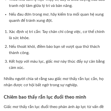
tranh nội tâm giữa lý trí và bản năng.
Nếu đau đớn trong mơ, hãy kiểm tra mối quan hệ xung
quanh để tránh xung đột.
Xác định vị trí cắn: Tay chân chỉ công việc, cơ thể chính
là sức khỏe.
Nếu thoát khỏi, điềm báo bạn sẽ vượt qua thử thách
thành công.
Kết hợp với màu lục, giấc mơ này thúc đẩy sự cân bằng
cảm xúc.
Nhiều người chia sẻ rằng sau giấc mơ thấy rắn lục cắn, họ
nhận được cơ hội bất ngờ trong sự nghiệp.
Chiêm bao thấy rắn lục đuổi theo mình
Giấc mơ thấy rắn lục đuổi theo phản ánh áp lực từ vấn đề