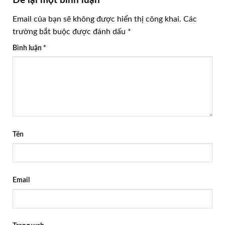
Để lại một bình luận
Email của bạn sẽ không được hiển thị công khai.
Các
trường bắt buộc được đánh dấu
*
Bình luận
*
Tên
Email