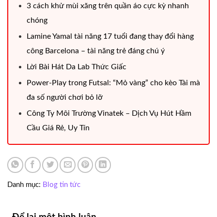
3 cách khử mùi xăng trên quần áo cực kỳ nhanh
chóng
Lamine Yamal tài năng 17 tuổi đang thay đổi hàng
công Barcelona – tài năng trẻ đáng chú ý
Lời Bài Hát Da Lab Thức Giấc
Power-Play trong Futsal: “Mỏ vàng” cho kèo Tài mà
đa số người chơi bỏ lỡ
Công Ty Môi Trường Vinatek – Dịch Vụ Hút Hầm
Cầu Giá Rẻ, Uy Tín
Danh mục:
Blog tin tức