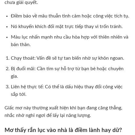
chưa giải quyết.
Điềm báo về mâu thuẫn tình cảm hoặc công việc tích tụ.
Nó khuyến khích đối mặt trực tiếp thay vì trốn tránh.
Màu lục nhấn mạnh nhu cầu hòa hợp với thiên nhiên và
bản thân.
Chạy thoát: Vấn đề sẽ tự tan biến nhờ sự khôn ngoan.
Bị đuổi mãi: Cần tìm sự hỗ trợ từ bạn bè hoặc chuyên
gia.
Liên hệ thực tế: Có thể là dấu hiệu thay đổi công việc
sắp tới.
Giấc mơ này thường xuất hiện khi bạn đang căng thẳng,
nhắc nhở nghỉ ngơi để lấy lại năng lượng.
Mơ thấy rắn lục vào nhà là điềm lành hay dữ?