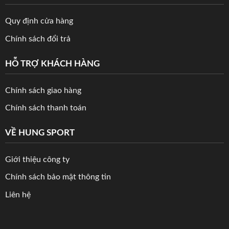
Quy định cửa hàng
Chính sách đổi trả
HỖ TRỢ KHÁCH HÀNG
Chính sách giao hàng
Chính sách thanh toán
VỀ HUNG SPORT
Giới thiệu công ty
Chính sách bảo mật thông tin
Liên hệ