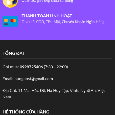
Quần áo, giày dép chưa sử dụng
THANH TOÁN LINH HOẠT
Qua thẻ, COD, Tiền Mặt, Chuyển Khoản Ngân Hàng
TỔNG ĐÀI
Gọi mua:
0998725406
(7:30 - 22:00)
Email: hungpost@gmail.com
Địa Chỉ: 11 Mai Hắc Đế, Hà Huy Tập, Vinh, Nghệ An, Việt
Nam
HỆ THỐNG CỬA HÀNG