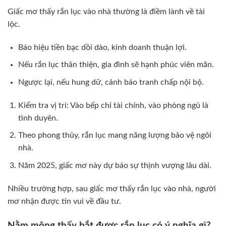
Giấc mơ thấy rắn lục vào nhà thường là điềm lành về tài
lộc.
Báo hiệu tiền bạc dồi dào, kinh doanh thuận lợi.
Nếu rắn lục thân thiện, gia đình sẽ hạnh phúc viên mãn.
Ngược lại, nếu hung dữ, cảnh báo tranh chấp nội bộ.
Kiểm tra vị trí: Vào bếp chỉ tài chính, vào phòng ngủ là
tình duyên.
Theo phong thủy, rắn lục mang năng lượng bảo vệ ngôi
nhà.
Năm 2025, giấc mơ này dự báo sự thịnh vượng lâu dài.
Nhiều trường hợp, sau giấc mơ thấy rắn lục vào nhà, người
mơ nhận được tin vui về đầu tư.
Nằm mộng thấy bắt được rắn lục có ý nghĩa gì?