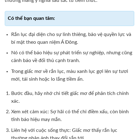
thường mang ý nghĩa sâu sắc từ tiềm thức.
Rắn lục đại diện cho sự linh thiêng, bảo vệ quyền lực và
bí mật theo quan niệm Á Đông.
Nó có thể báo hiệu sự phát triển sự nghiệp, nhưng cũng
cảnh báo về đối thủ cạnh tranh.
Trong giấc mơ về rắn lục, màu xanh lục gợi lên sự tươi
mới, tái sinh hoặc lo lắng tiềm ẩn.
Bước đầu, hãy nhớ chi tiết giấc mơ để phân tích chính
xác.
Xem xét cảm xúc: Sợ hãi có thể chỉ điềm xấu, còn bình
tĩnh báo hiệu may mắn.
Liên hệ với cuộc sống thực: Giấc mơ thấy rắn lục
thường phản ánh thay đổi sắp tới.