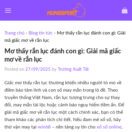
Skip
to
content
Trang chủ
-
Blog tin tức
-
Mơ thấy rắn lục đánh con gì: Giải
mã giấc mơ về rắn lục
Mơ thấy rắn lục đánh con gì: Giải mã giấc
mơ về rắn lục
Posted on
27/09/2025
by
Trường Xuất Tất
Giấc mơ thấy rắn lục thường khiến nhiều người tò mò về
điềm báo tâm linh và con số may mắn trong lô đề. Theo
truyền thống Việt Nam, rắn lục tượng trưng cho sự thay
đổi, may mắn tài lộc hoặc cảnh báo nguy hiểm tiềm ẩn. Để
giải mã giấc mơ về rắn lục một cách chính xác, bạn có thể
tham khảo các phân tích chi tiết. Nếu đam mê xổ số, hãy
thử vận may tại
win68
– nền tảng uy tín cho
xổ số online
,