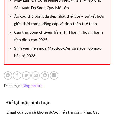
Máy Làm Đá Công Nghiệp Việt An Giải Pháp Cho
Sản Xuất Đá Sạch Quy Mô Lớn
Áo cầu thủ bóng đá đẹp nhất thế giới – Sự kết hợp
giữa thời trang, đẳng cấp và tinh thần thể thao
Cầu thủ bóng chuyền Trần Thị Thanh Thúy: Thành
tích đỉnh cao 2025
Sinh viên nên mua MacBook Air cũ nào? Top máy
bền rẻ 2026
Danh mục:
Blog tin tức
Để lại một bình luận
Email của bạn sẽ không được hiển thị công khai.
Các