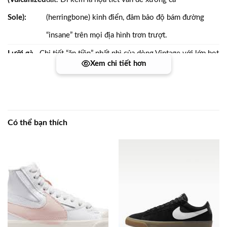
Sole):
(herringbone) kinh điển, đảm bảo độ bám đường
“insane” trên mọi địa hình trơn trượt.
Lưỡi gà
Chi tiết “ăn tiền” nhất nhì của dòng Vintage với lớp bọt
Xem chi tiết hơn
lộ mút
biển thô mộc được cố tình để hở. Điểm nhấn này tạo
(Exposed
ra một diện mạo bụi bặm, nhuốm màu thời gian cực kỳ
Foam):
“massive” cho outfit streetwear 2026 của bạn.
Có thể bạn thích