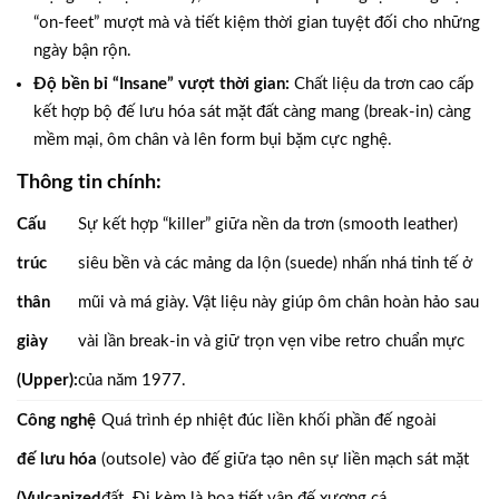
“on-feet” mượt mà và tiết kiệm thời gian tuyệt đối cho những
ngày bận rộn.
Độ bền bỉ “Insane” vượt thời gian:
Chất liệu da trơn cao cấp
kết hợp bộ đế lưu hóa sát mặt đất càng mang (break-in) càng
mềm mại, ôm chân và lên form bụi bặm cực nghệ.
Thông tin chính:
Cấu
Sự kết hợp “killer” giữa nền da trơn (smooth leather)
trúc
siêu bền và các mảng da lộn (suede) nhấn nhá tinh tế ở
thân
mũi và má giày. Vật liệu này giúp ôm chân hoàn hảo sau
giày
vài lần break-in và giữ trọn vẹn vibe retro chuẩn mực
(Upper):
của năm 1977.
Công nghệ
Quá trình ép nhiệt đúc liền khối phần đế ngoài
đế lưu hóa
(outsole) vào đế giữa tạo nên sự liền mạch sát mặt
(Vulcanized
đất. Đi kèm là họa tiết vân đế xương cá