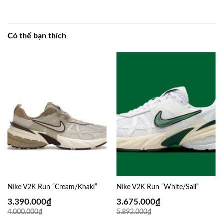
Có thể bạn thích
Nike V2K Run “Cream/Khaki”
Nike V2K Run “White/Sail”
3.390.000
₫
3.675.000
₫
4.000.000
₫
5.892.000
₫