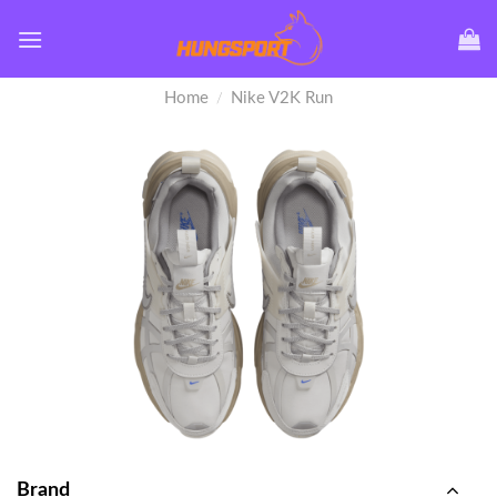
Skip
to
content
Home
Nike V2K Run
/
Brand