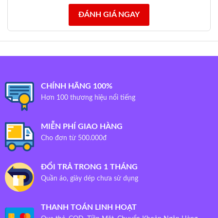
ĐÁNH GIÁ NGAY
CHÍNH HÃNG 100%
Hơn 100 thương hiệu nổi tiếng
MIỄN PHÍ GIAO HÀNG
Cho đơn từ 500.000đ
ĐỔI TRẢ TRONG 1 THÁNG
Quần áo, giày dép chưa sử dụng
THANH TOÁN LINH HOẠT