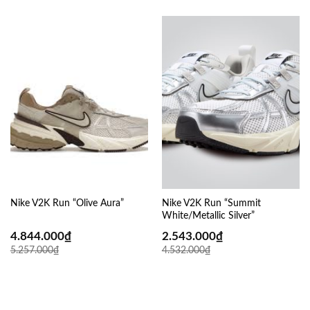
Nike V2K Run “Olive Aura”
Nike V2K Run “Summit
White/Metallic Silver”
4.844.000
₫
2.543.000
₫
5.257.000
₫
4.532.000
₫