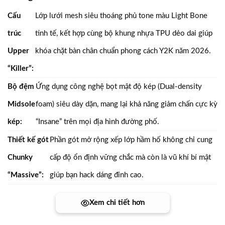
Cấu
Lớp lưới mesh siêu thoáng phủ tone màu Light Bone
trúc
tinh tế, kết hợp cùng bộ khung nhựa TPU dẻo dai giúp
Upper
khóa chặt bàn chân chuẩn phong cách Y2K năm 2026.
“Killer”:
Bộ đệm
Ứng dụng công nghệ bọt mật độ kép (Dual-density
Midsole
foam) siêu dày dặn, mang lại khả năng giảm chấn cực kỳ
kép:
“Insane” trên mọi địa hình đường phố.
Thiết kế gót
Phần gót mở rộng xếp lớp hầm hố không chỉ cung
Chunky
cấp độ ổn định vững chắc mà còn là vũ khí bí mật
“Massive”:
giúp bạn hack dáng đỉnh cao.
Xem chi tiết hơn