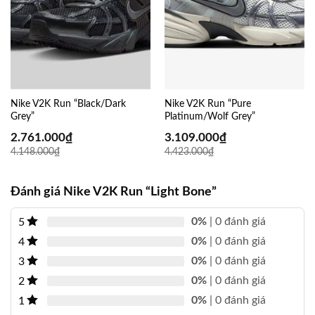
Nike V2K Run “Black/Dark
Nike V2K Run “Pure
Grey”
Platinum/Wolf Grey”
2.761.000
₫
3.109.000
₫
4.148.000
₫
4.423.000
₫
Đánh giá Nike V2K Run “Light Bone”
0%
| 0 đánh giá
5
0%
| 0 đánh giá
4
0%
| 0 đánh giá
3
0%
| 0 đánh giá
2
0%
| 0 đánh giá
1