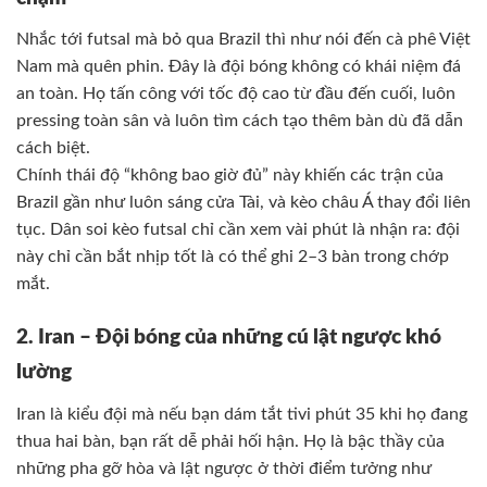
Nhắc tới futsal mà bỏ qua Brazil thì như nói đến cà phê Việt
Nam mà quên phin. Đây là đội bóng không có khái niệm đá
an toàn. Họ tấn công với tốc độ cao từ đầu đến cuối, luôn
pressing toàn sân và luôn tìm cách tạo thêm bàn dù đã dẫn
cách biệt.
Chính thái độ “không bao giờ đủ” này khiến các trận của
Brazil gần như luôn sáng cửa Tài, và kèo châu Á thay đổi liên
tục. Dân soi kèo futsal chỉ cần xem vài phút là nhận ra: đội
này chỉ cần bắt nhịp tốt là có thể ghi 2–3 bàn trong chớp
mắt.
2. Iran – Đội bóng của những cú lật ngược khó
lường
Iran là kiểu đội mà nếu bạn dám tắt tivi phút 35 khi họ đang
thua hai bàn, bạn rất dễ phải hối hận. Họ là bậc thầy của
những pha gỡ hòa và lật ngược ở thời điểm tưởng như