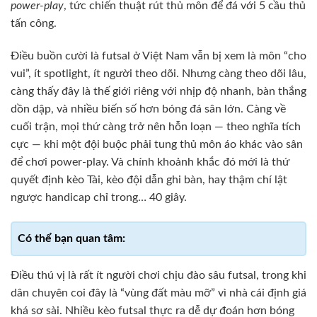
power-play
, tức chiến thuật rút thủ môn để đá với 5 cầu thủ
tấn công.
Điều buồn cười là futsal ở Việt Nam vẫn bị xem là môn “cho
vui”, ít spotlight, ít người theo dõi. Nhưng càng theo dõi lâu,
càng thấy đây là thế giới riêng với nhịp độ nhanh, bàn thắng
dồn dập, và nhiều biến số hơn bóng đá sân lớn. Càng về
cuối trận, mọi thứ càng trở nên hỗn loạn — theo nghĩa tích
cực — khi một đội buộc phải tung thủ môn áo khác vào sân
để chơi power-play. Và chính khoảnh khắc đó mới là thứ
quyết định kèo Tài, kèo đội dẫn ghi bàn, hay thậm chí lật
ngược handicap chỉ trong… 40 giây.
Điều thú vị là rất ít người chơi chịu đào sâu futsal, trong khi
dân chuyên coi đây là “vùng đất màu mỡ” vì nhà cái định giá
khá sơ sài. Nhiều kèo futsal thực ra dễ dự đoán hơn bóng