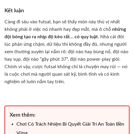
Kết luận
Càng đi sâu vào futsal, bạn sẽ thấy môn này thú vị nhất
không phải ở việc nó nhanh hay đẹp mắt, mà ở chỗ
những
đội bóng tạo ra nhịp độ kèo rất… có quy luật
. Nhà cái đôi
lúc phản ứng chậm, dữ liệu thì không đầy đủ, nhưng người
xem thường xuyên lại nắm rõ: đội nào hay bùng nổ, đội nào
hay sụp, đội nào “gãy phút 37”, đội nào power-play giỏi.
Chính vì vậy, cược futsal không chỉ là chuyện may rủi — nó
là cuộc chơi mà người quan sát kỹ, bình tĩnh và có kinh
nghiệm sẽ luôn nắm tay trên.
Xem thêm:
Chơi Có Trách Nhiệm Bí Quyết Giải Trí An Toàn Bền
Vững