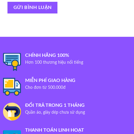
CHÍNH HÃNG 100%
Hơn 100 thương hiệu nổi tiếng
MIỄN PHÍ GIAO HÀNG
Cho đơn từ 500.000đ
ĐỔI TRẢ TRONG 1 THÁNG
Quần áo, giày dép chưa sử dụng
THANH TOÁN LINH HOẠT