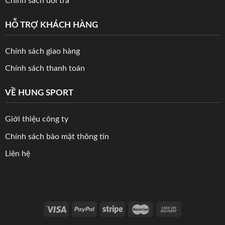
Chính sách đổi trả
HỖ TRỢ KHÁCH HÀNG
Chính sách giao hàng
Chính sách thanh toán
VỀ HUNG SPORT
Giới thiệu công ty
Chính sách bảo mật thông tin
Liên hệ