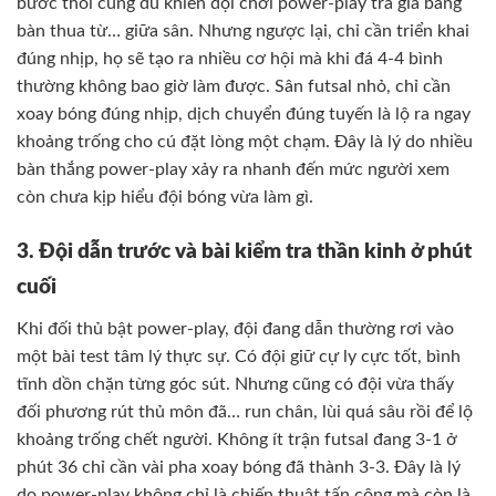
bước thôi cũng đủ khiến đội chơi power-play trả giá bằng
bàn thua từ… giữa sân. Nhưng ngược lại, chỉ cần triển khai
đúng nhịp, họ sẽ tạo ra nhiều cơ hội mà khi đá 4-4 bình
thường không bao giờ làm được. Sân futsal nhỏ, chỉ cần
xoay bóng đúng nhịp, dịch chuyển đúng tuyến là lộ ra ngay
khoảng trống cho cú đặt lòng một chạm. Đây là lý do nhiều
bàn thắng power-play xảy ra nhanh đến mức người xem
còn chưa kịp hiểu đội bóng vừa làm gì.
3. Đội dẫn trước và bài kiểm tra thần kinh ở phút
cuối
Khi đối thủ bật power-play, đội đang dẫn thường rơi vào
một bài test tâm lý thực sự. Có đội giữ cự ly cực tốt, bình
tĩnh dồn chặn từng góc sút. Nhưng cũng có đội vừa thấy
đối phương rút thủ môn đã… run chân, lùi quá sâu rồi để lộ
khoảng trống chết người. Không ít trận futsal đang 3-1 ở
phút 36 chỉ cần vài pha xoay bóng đã thành 3-3. Đây là lý
do power-play không chỉ là chiến thuật tấn công mà còn là