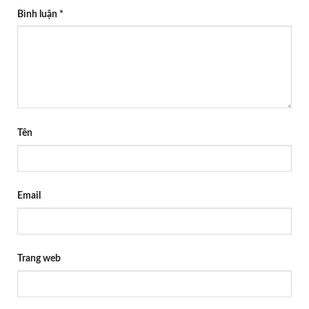
Bình luận
*
Tên
Email
Trang web