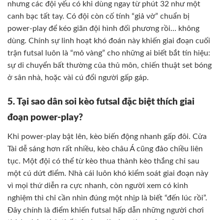
nhưng các đội yếu có khi dùng ngay từ phút 32 như một
canh bạc tất tay. Có đội còn cố tính “giả vờ” chuẩn bị
power-play để kéo giãn đội hình đối phương rồi… không
dùng. Chính sự linh hoạt khó đoán này khiến giai đoạn cuối
trận futsal luôn là “mỏ vàng” cho những ai biết bắt tín hiệu:
sự di chuyển bất thường của thủ môn, chiến thuật set bóng
ở sân nhà, hoặc vài cú đổi người gấp gáp.
5. Tại sao dân soi kèo futsal đặc biệt thích giai
đoạn power-play?
Khi power-play bật lên, kèo biến động nhanh gấp đôi. Cửa
Tài dễ sáng hơn rất nhiều, kèo châu Á cũng đảo chiều liên
tục. Một đội có thể từ kèo thua thành kèo thắng chỉ sau
một cú dứt điểm. Nhà cái luôn khó kiểm soát giai đoạn này
vì mọi thứ diễn ra cực nhanh, còn người xem có kinh
nghiệm thì chỉ cần nhìn đúng một nhịp là biết “đến lúc rồi”.
Đây chính là điểm khiến futsal hấp dẫn những người chơi