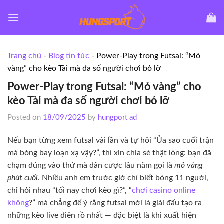
Skip
to
content
Trang chủ
-
Blog tin tức
-
Power-Play trong Futsal: “Mỏ
vàng” cho kèo Tài mà đa số người chơi bỏ lỡ
Power-Play trong Futsal: “Mỏ vàng” cho
kèo Tài mà đa số người chơi bỏ lỡ
Posted on
18/09/2025
by
hungport ad
Nếu bạn từng xem futsal vài lần và tự hỏi “Ủa sao cuối trận
mà bóng bay loạn xạ vậy?”, thì xin chia sẻ thật lòng: bạn đã
chạm đúng vào thứ mà dân cược lâu năm gọi là
mỏ vàng
phút cuối
. Nhiều anh em trước giờ chỉ biết bóng 11 người,
chỉ hỏi nhau “tối nay chơi kèo gì?”, “
chơi casino online
không
?” mà chẳng để ý rằng futsal mới là giải đấu tạo ra
những kèo live điên rồ nhất — đặc biệt là khi xuất hiện