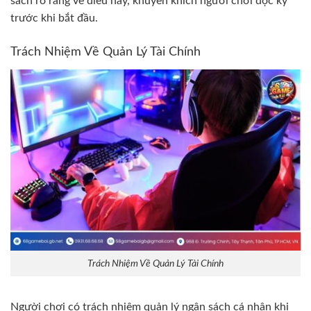
sách rõ ràng về điều này, khuyến khích người chơi đọc kỹ
trước khi bắt đầu.
Trách Nhiệm Về Quản Lý Tài Chính
Trách Nhiệm Về Quản Lý Tài Chính
Người chơi có trách nhiệm quản lý ngân sách cá nhân khi