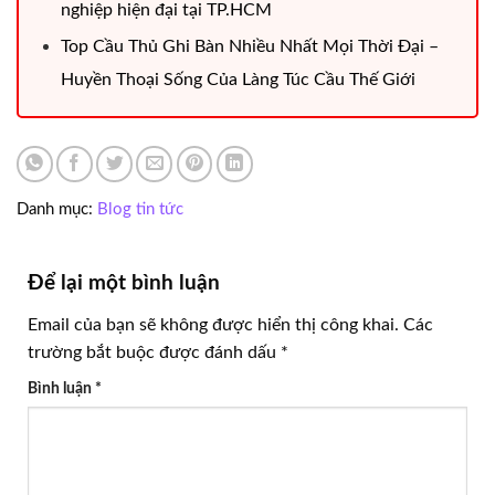
nghiệp hiện đại tại TP.HCM
Top Cầu Thủ Ghi Bàn Nhiều Nhất Mọi Thời Đại –
Huyền Thoại Sống Của Làng Túc Cầu Thế Giới
Danh mục:
Blog tin tức
Để lại một bình luận
Email của bạn sẽ không được hiển thị công khai.
Các
trường bắt buộc được đánh dấu
*
Bình luận
*