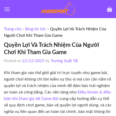
Skip
to
content
Trang chủ
-
Blog tin tức
-
Quyền Lợi Và Trách Nhiệm Của
Người Chơi Khi Tham Gia Game
Quyền Lợi Và Trách Nhiệm Của Người
Chơi Khi Tham Gia Game
Posted on
22/12/2025
by
Trường Xuất Tất
Khi tham gia vào thế giới giải trí trực tuyến như game bài,
người chơi không chỉ tìm kiếm sự thú vị mà còn cần nắm rõ
quyền lợi và trách nhiệm của mình để đảm bảo trải nghiệm
an toàn và công bằng. Các nền tảng như
Điều khoản & điều
kiện khi tham gia 68 Game Bài
cung cấp hướng dẫn cụ thể
về quy định chơi game, bảo vệ quyền lợi người dùng, và các
nghĩa vụ liên quan đến an toàn tài chính, bảo mật thông tin