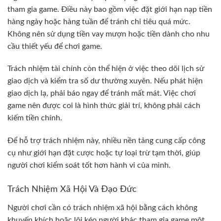
tham gia game. Điều này bao gồm việc đặt giới hạn nạp tiền
hàng ngày hoặc hàng tuần để tránh chi tiêu quá mức.
Không nên sử dụng tiền vay mượn hoặc tiền dành cho nhu
cầu thiết yếu để chơi game.
Trách nhiệm tài chính còn thể hiện ở việc theo dõi lịch sử
giao dịch và kiểm tra số dư thường xuyên. Nếu phát hiện
giao dịch lạ, phải báo ngay để tránh mất mát. Việc chơi
game nên được coi là hình thức giải trí, không phải cách
kiếm tiền chính.
Để hỗ trợ trách nhiệm này, nhiều nền tảng cung cấp công
cụ như giới hạn đặt cược hoặc tự loại trừ tạm thời, giúp
người chơi kiểm soát tốt hơn hành vi của mình.
Trách Nhiệm Xã Hội Và Đạo Đức
Người chơi cần có trách nhiệm xã hội bằng cách không
khuyến khích hoặc lôi kéo người khác tham gia game một