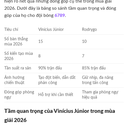
hiện rõ nét qua những đóng góp cụ thể trong mùa giải
2026. Dưới đây là bảng so sánh tầm quan trọng và đóng
góp của họ cho đội bóng
6789
.
Tiêu chí
Vinícius Júnior
Rodrygo
Số bàn thắng
15
10
mùa 2026
Số kiến tạo mùa
8
7
2026
Tần suất ra sân
90% trận đấu
85% trận đấu
Ảnh hưởng
Tạo đột biến, dẫn dắt
Giữ nhịp, đa năng
chiến thuật
phản công
trong tấn công
Đóng góp phòng
Tham gia phòng ngự
Hỗ trợ khi cần thiết
ngự
hiệu quả
Tầm quan trọng của Vinícius Júnior trong mùa
giải 2026