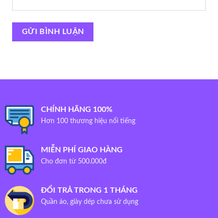
CHÍNH HÃNG 100%
Hơn 100 thương hiệu nổi tiếng
MIỄN PHÍ GIAO HÀNG
Cho đơn từ 500.000đ
ĐỔI TRẢ TRONG 1 THÁNG
Quần áo, giày dép chưa sử dụng