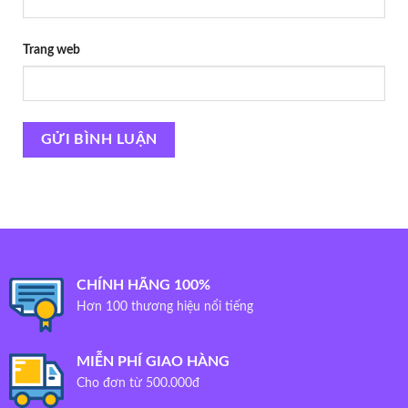
Trang web
CHÍNH HÃNG 100%
Hơn 100 thương hiệu nổi tiếng
MIỄN PHÍ GIAO HÀNG
Cho đơn từ 500.000đ