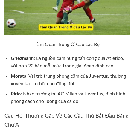
Tầm Quan Trọng Ở Câu Lạc Bộ
Griezmann
: Là nguồn cảm hứng tấn công của Atlético,
với hơn 20 bàn mỗi mùa trong giai đoạn đỉnh cao.
Morata
: Vai trò trung phong cắm của Juventus, thường
xuyên tạo cơ hội cho đồng đội.
Pirlo
: Nhạc trưởng tại AC Milan và Juventus, định hình
phong cách chơi bóng của cả đội.
Câu Hỏi Thường Gặp Về Các Cầu Thủ Bắt Đầu Bằng
Chữ A