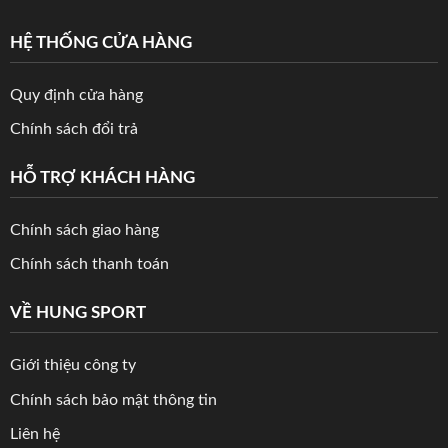
HỆ THỐNG CỬA HÀNG
Quy định cửa hàng
Chính sách đổi trả
HỖ TRỢ KHÁCH HÀNG
Chính sách giao hàng
Chính sách thanh toán
VỀ HUNG SPORT
Giới thiệu công ty
Chính sách bảo mật thông tin
Liên hệ