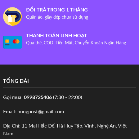
ĐỔI TRẢ TRONG 1 THÁNG
Quần áo, giày dép chưa sử dụng
THANH TOÁN LINH HOẠT
Qua thẻ, COD, Tiền Mặt, Chuyển Khoản Ngân Hàng
TỔNG ĐÀI
Gọi mua:
0998725406
(7:30 - 22:00)
Email: hungpost@gmail.com
Địa Chỉ: 11 Mai Hắc Đế, Hà Huy Tập, Vinh, Nghệ An, Việt
Nam