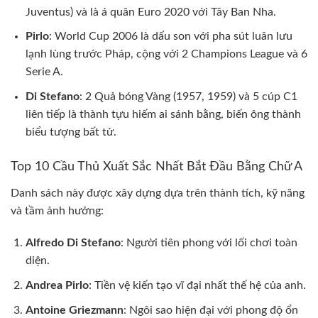
Juventus) và là á quân Euro 2020 với Tây Ban Nha.
Pirlo
: World Cup 2006 là dấu son với pha sút luân lưu
lạnh lùng trước Pháp, cộng với 2 Champions League và 6
Serie A.
Di Stefano
: 2 Quả bóng Vàng (1957, 1959) và 5 cúp C1
liên tiếp là thành tựu hiếm ai sánh bằng, biến ông thành
biểu tượng bất tử.
Top 10 Cầu Thủ Xuất Sắc Nhất Bắt Đầu Bằng Chữ A
Danh sách này được xây dựng dựa trên thành tích, kỹ năng
và tầm ảnh hưởng:
Alfredo Di Stefano
: Người tiên phong với lối chơi toàn
diện.
Andrea Pirlo
: Tiền vệ kiến tạo vĩ đại nhất thế hệ của anh.
Antoine Griezmann
: Ngôi sao hiện đại với phong độ ổn