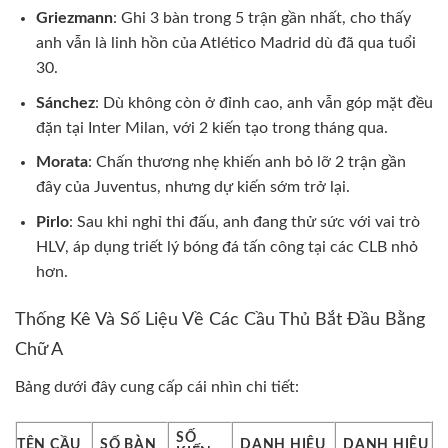
Griezmann
: Ghi 3 bàn trong 5 trận gần nhất, cho thấy
anh vẫn là linh hồn của Atlético Madrid dù đã qua tuổi
30.
Sánchez
: Dù không còn ở đỉnh cao, anh vẫn góp mặt đều
đặn tại Inter Milan, với 2 kiến tạo trong tháng qua.
Morata
: Chấn thương nhẹ khiến anh bỏ lỡ 2 trận gần
đây của Juventus, nhưng dự kiến sớm trở lại.
Pirlo
: Sau khi nghỉ thi đấu, anh đang thử sức với vai trò
HLV, áp dụng triết lý bóng đá tấn công tại các CLB nhỏ
hơn.
Thống Kê Và Số Liệu Về Các Cầu Thủ Bắt Đầu Bằng
Chữ A
Bảng dưới đây cung cấp cái nhìn chi tiết:
SỐ
TÊN CẦU
SỐ BÀN
DANH HIỆU
DANH HIỆU