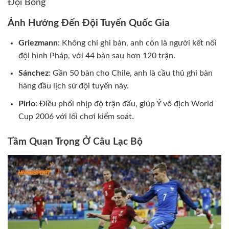
Đội Bóng
Ảnh Hưởng Đến Đội Tuyển Quốc Gia
Griezmann
: Không chỉ ghi bàn, anh còn là người kết nối
đội hình Pháp, với 44 bàn sau hơn 120 trận.
Sánchez
: Gần 50 bàn cho Chile, anh là cầu thủ ghi bàn
hàng đầu lịch sử đội tuyển này.
Pirlo
: Điều phối nhịp độ trận đấu, giúp Ý vô địch World
Cup 2006 với lối chơi kiểm soát.
Tầm Quan Trọng Ở Câu Lạc Bộ