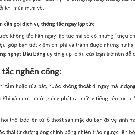
ỗi khi mùa mưa về.
n cần gọi dịch vụ thông tắc ngay lập tức
nước không tắc hẳn ngay lập tức mà sẽ có những “triệu c
ệu giúp bạn tiết kiệm chi phí và tránh được những hư hạ
ng nghẹt Bàu Bàng uy tín
giúp lo âu cùa bạn trở nên dễ
 tắc nghẽn cống:
i tắm hoặc rửa bát, nước không thoát đi ngay mà ứ đọng 
:
Khi xả nước, đường ống phát ra những tiếng kêu “ọc ọc”
hôi thối bốc lên từ lỗ thoát sàn mặc dù bạn đã vệ sinh m
c thải từ đường ống chính bỗng nhiên trào ngược lên bồ