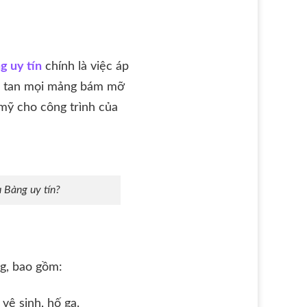
g uy tín
chính là việc áp
nh tan mọi mảng bám mỡ
mỹ cho công trình của
 Bàng uy tín?
ng, bao gồm:
 vệ sinh, hố ga.