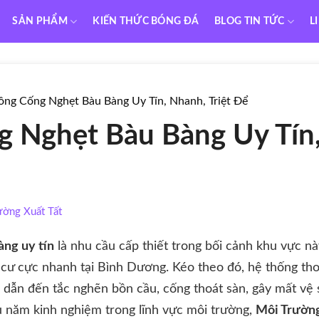
SẢN PHẨM
KIẾN THỨC BÓNG ĐÁ
BLOG TIN TỨC
L
ông Cống Nghẹt Bàu Bàng Uy Tín, Nhanh, Triệt Để
 Nghẹt Bàu Bàng Uy Tín
ường Xuất Tất
ng uy tín
là nhu cầu cấp thiết trong bối cảnh khu vực n
n cư cực nhanh tại Bình Dương. Kéo theo đó, hệ thống t
i, dẫn đến tắc nghẽn bồn cầu, cống thoát sàn, gây mất vệ
u năm kinh nghiệm trong lĩnh vực môi trường,
Môi Trường