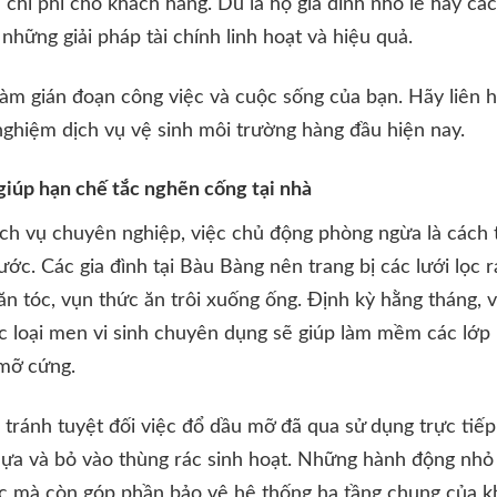
u chi phí cho khách hàng. Dù là hộ gia đình nhỏ lẻ hay c
những giải pháp tài chính linh hoạt và hiệu quả.
làm gián đoạn công việc và cuộc sống của bạn. Hãy liên h
nghiệm dịch vụ vệ sinh môi trường hàng đầu hiện nay.
iúp hạn chế tắc nghẽn cống tại nhà
ch vụ chuyên nghiệp, việc chủ động phòng ngừa là cách tố
ớc. Các gia đình tại Bàu Bàng nên trang bị các lưới lọc r
ăn tóc, vụn thức ăn trôi xuống ống. Định kỳ hằng tháng,
c loại men vi sinh chuyên dụng sẽ giúp làm mềm các lớp
 mỡ cứng.
 tránh tuyệt đối việc đổ dầu mỡ đã qua sử dụng trực tiế
ựa và bỏ vào thùng rác sinh hoạt. Những hành động nhỏ 
tắc mà còn góp phần bảo vệ hệ thống hạ tầng chung của k