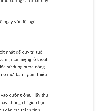
ác khu xưởng sản xuất quy
ệ ngay với đội ngũ
t nhất để duy trì tuổi
ác mịn tại miệng lỗ thoát
 việc sử dụng nước nóng
 mỡ mới bám, giảm thiểu
p vào đường ống. Hãy thu
này không chỉ giúp bạn
hu dân cư, tránh tình