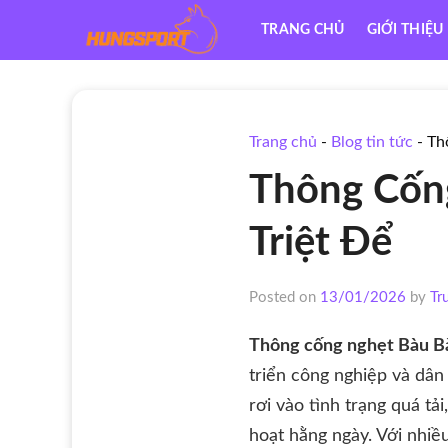
Skip
TRANG CHỦ
GIỚI THIỆU
to
content
Trang chủ
-
Blog tin tức
-
Th
Thông Cống
Triệt Để
Posted on
13/01/2026
by
Tr
Thông cống nghẹt Bàu Bà
triển công nghiệp và dâ
rơi vào tình trạng quá tả
hoạt hằng ngày. Với nhiề