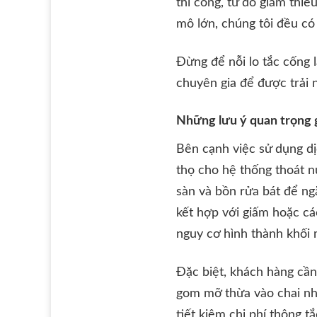
thi công, từ đó giảm thiể
mô lớn, chúng tôi đều có 
Đừng để nỗi lo tắc cống 
chuyên gia để được trải 
Những lưu ý quan trọng g
Bên cạnh việc sử dụng dị
thọ cho hệ thống thoát nư
sàn và bồn rửa bát để ng
kết hợp với giấm hoặc cá
nguy cơ hình thành khối
Đặc biệt, khách hàng cần
gom mỡ thừa vào chai nh
tiết kiệm chi phí thông 