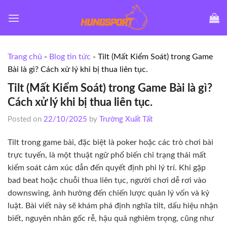
Skip
to
content
Trang chủ
-
Blog tin tức
-
Tilt (Mất Kiểm Soát) trong Game
Bài là gì? Cách xử lý khi bị thua liên tục.
Tilt (Mất Kiểm Soát) trong Game Bài là gì?
Cách xử lý khi bị thua liên tục.
Posted on
22/10/2025
by
Trường Xuất Tất
Tilt trong game bài, đặc biệt là poker hoặc các trò chơi bài
trực tuyến, là một thuật ngữ phổ biến chỉ trạng thái mất
kiểm soát cảm xúc dẫn đến quyết định phi lý trí. Khi gặp
bad beat hoặc chuỗi thua liên tục, người chơi dễ rơi vào
downswing, ảnh hưởng đến chiến lược quản lý vốn và kỷ
luật. Bài viết này sẽ khám phá định nghĩa tilt, dấu hiệu nhận
biết, nguyên nhân gốc rễ, hậu quả nghiêm trọng, cũng như