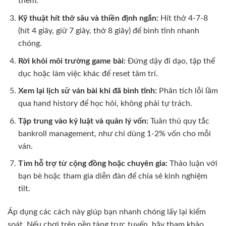
thêm.
Kỹ thuật hít thở sâu và thiền định ngắn:
Hít thở 4-7-8
(hít 4 giây, giữ 7 giây, thở 8 giây) để bình tĩnh nhanh
chóng.
Rời khỏi môi trường game bài:
Đứng dậy đi dạo, tập thể
dục hoặc làm việc khác để reset tâm trí.
Xem lại lịch sử ván bài khi đã bình tĩnh:
Phân tích lỗi lầm
qua hand history để học hỏi, không phải tự trách.
Tập trung vào kỷ luật và quản lý vốn:
Tuân thủ quy tắc
bankroll management, như chỉ dùng 1-2% vốn cho mỗi
ván.
Tìm hỗ trợ từ cộng đồng hoặc chuyên gia:
Thảo luận với
bạn bè hoặc tham gia diễn đàn để chia sẻ kinh nghiệm
tilt.
Áp dụng các cách này giúp bạn nhanh chóng lấy lại kiểm
soát. Nếu chơi trên nền tảng trực tuyến, hãy tham khảo