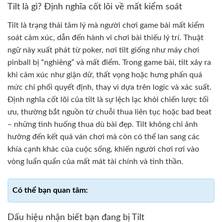
Tilt là gì? Định nghĩa cốt lõi về mất kiểm soát
Tilt là trạng thái tâm lý mà người chơi game bài mất kiểm
soát cảm xúc, dẫn đến hành vi chơi bài thiếu lý trí. Thuật
ngữ này xuất phát từ poker, nơi tilt giống như máy chơi
pinball bị “nghiêng” và mất điểm. Trong game bài, tilt xảy ra
khi cảm xúc như giận dữ, thất vọng hoặc hưng phấn quá
mức chi phối quyết định, thay vì dựa trên logic và xác suất.
Định nghĩa cốt lõi của tilt là sự lệch lạc khỏi chiến lược tối
ưu, thường bắt nguồn từ chuỗi thua liên tục hoặc bad beat
– những tình huống thua dù bài đẹp. Tilt không chỉ ảnh
hưởng đến kết quả ván chơi mà còn có thể lan sang các
khía cạnh khác của cuộc sống, khiến người chơi rơi vào
vòng luẩn quẩn của mất mát tài chính và tinh thần.
Dấu hiệu nhận biết bạn đang bị Tilt