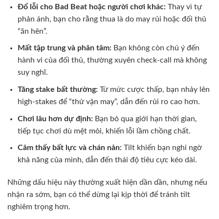
Đổ lỗi cho Bad Beat hoặc người chơi khác:
Thay vì tự
phản ánh, bạn cho rằng thua là do may rủi hoặc đối thủ
“ăn hên”.
Mất tập trung và phân tâm:
Bạn không còn chú ý đến
hành vi của đối thủ, thường xuyên check-call mà không
suy nghĩ.
Tăng stake bất thường:
Từ mức cược thấp, bạn nhảy lên
high-stakes để “thử vận may”, dẫn đến rủi ro cao hơn.
Chơi lâu hơn dự định:
Bạn bỏ qua giới hạn thời gian,
tiếp tục chơi dù mệt mỏi, khiến lỗi lầm chồng chất.
Cảm thấy bất lực và chán nản:
Tilt khiến bạn nghi ngờ
khả năng của mình, dẫn đến thái độ tiêu cực kéo dài.
Những dấu hiệu này thường xuất hiện dần dần, nhưng nếu
nhận ra sớm, bạn có thể dừng lại kịp thời để tránh tilt
nghiêm trọng hơn.