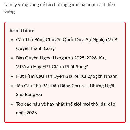
tâm lý vững vàng để tận hưởng game bài một cách bền
vững.
Xem thêm:
Cầu Thủ Bóng Chuyền Quốc Duy: Sự Nghiệp Và Bí
Quyết Thành Công
Bản Quyền Ngoại Hạng Anh 2025-2026: K+,
VTVcab Hay FPT Giành Phát Sóng?
Hút Hầm Cầu Tân Uyên Giá Rẻ, Xử Lý Sạch Nhanh
Tên Cầu Thủ Bắt Đầu Bằng Chữ N – Những Ngôi
Sao Bóng Đá
Top các hậu vệ hay nhất thế giới​​ mọi thời đại cập
nhật 2025