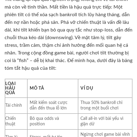
mà còn về tinh thần. Mất tiền là hậu quả trực tiếp: Một
phiên tilt có thể xóa sạch bankroll tích lũy hàng tháng, dẫn
đến nợ nần hoặc phá sản. Phá vỡ chiến thuật là vấn đề lâu
dài, khi tilt khiến bạn bỏ qua quy tắc như stop-loss, dẫn đến
chuỗi thua kéo dài (downswing). Về mặt tâm lý, tilt gây
stress, trầm cảm, thậm chí ảnh hưởng đến mối quan hệ cá
nhân. Trong cộng đồng game bài, người chơi tilt thường bị
coi là “fish” – dễ bị khai thác. Để minh họa, dưới đây là bảng
tóm tắt hậu quả của tilt:
LOẠI
HẬU
MÔ TẢ
VÍ DỤ
QUẢ
Mất kiểm soát cược
Thua 50% bankroll chỉ
Tài chính
dẫn đến thua lỗ lớn
trong một buổi chơi
Chiến
Bỏ qua odds và
Call all-in với bài yếu vì
thuật
position
giận dữ
Ngừng chơi game bài vĩnh