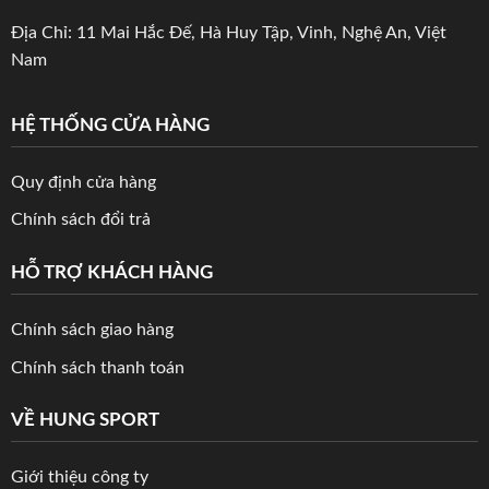
Địa Chỉ: 11 Mai Hắc Đế, Hà Huy Tập, Vinh, Nghệ An, Việt
Nam
HỆ THỐNG CỬA HÀNG
Quy định cửa hàng
Chính sách đổi trả
HỖ TRỢ KHÁCH HÀNG
Chính sách giao hàng
Chính sách thanh toán
VỀ HUNG SPORT
Giới thiệu công ty