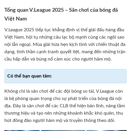
Tổng quan V.League 2025 – Sân chơi của bóng đá
Việt Nam
V.League 2025 tiếp tục khẳng định vị thế giải đấu hàng đầu
Việt Nam, hội tụ những câu lạc bộ mạnh cùng các ngôi sao
nội lẫn ngoại. Mùa giải hứa hẹn kịch tính với chiến thuật đa
dạng, tinh thần cạnh tranh quyết liệt, mang đến những trận
cầu hấp dẫn và bùng nổ cảm xúc cho người hâm mộ.
Không chỉ là sân chơi để các đội bóng so tài, V.League còn
là bệ phóng quan trọng cho sự phát triển của bóng đá nội
địa. Đây là sân chơi để các CLB thể hiện bản lĩnh, nâng tầm
thương hiệu và tạo nên những khoảnh khắc khó quên, thu
hút đông đảo người hâm mộ và truyền thông theo dõi.