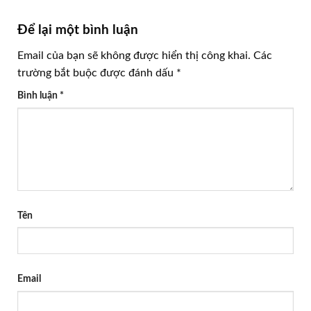
Để lại một bình luận
Email của bạn sẽ không được hiển thị công khai.
Các
trường bắt buộc được đánh dấu
*
Bình luận
*
Tên
Email