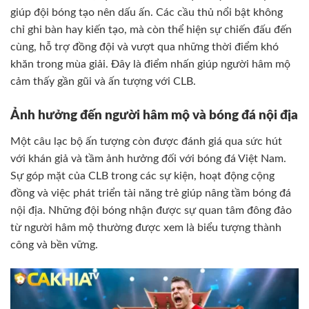
giúp đội bóng tạo nên dấu ấn. Các cầu thủ nổi bật không
chỉ ghi bàn hay kiến tạo, mà còn thể hiện sự chiến đấu đến
cùng, hỗ trợ đồng đội và vượt qua những thời điểm khó
khăn trong mùa giải. Đây là điểm nhấn giúp người hâm mộ
cảm thấy gần gũi và ấn tượng với CLB.
Ảnh hưởng đến người hâm mộ và bóng đá nội địa
Một câu lạc bộ ấn tượng còn được đánh giá qua sức hút
với khán giả và tầm ảnh hưởng đối với bóng đá Việt Nam.
Sự góp mặt của CLB trong các sự kiện, hoạt động cộng
đồng và việc phát triển tài năng trẻ giúp nâng tầm bóng đá
nội địa. Những đội bóng nhận được sự quan tâm đông đảo
từ người hâm mộ thường được xem là biểu tượng thành
công và bền vững.