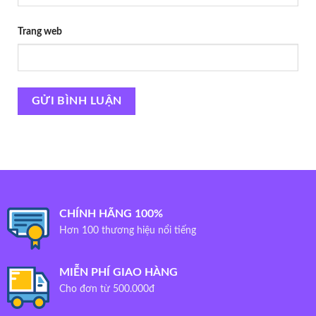
Trang web
CHÍNH HÃNG 100%
Hơn 100 thương hiệu nổi tiếng
MIỄN PHÍ GIAO HÀNG
Cho đơn từ 500.000đ