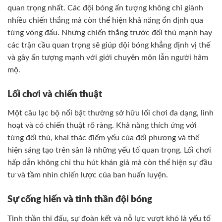
quan trọng nhất. Các đội bóng ấn tượng không chỉ giành
nhiều chiến thắng mà còn thể hiện khả năng ổn định qua
từng vòng đấu. Những chiến thắng trước đối thủ mạnh hay
các trận cầu quan trọng sẽ giúp đội bóng khẳng định vị thế
và gây ấn tượng mạnh với giới chuyên môn lẫn người hâm
mộ.
Lối chơi và chiến thuật
Một câu lạc bộ nổi bật thường sở hữu lối chơi đa dạng, linh
hoạt và có chiến thuật rõ ràng. Khả năng thích ứng với
từng đối thủ, khai thác điểm yếu của đối phương và thể
hiện sáng tạo trên sân là những yếu tố quan trọng. Lối chơi
hấp dẫn không chỉ thu hút khán giả mà còn thể hiện sự đầu
tư và tầm nhìn chiến lược của ban huấn luyện.
Sự cống hiến và tinh thần đội bóng
Tinh thần thi đấu, sự đoàn kết và nỗ lực vượt khó là yếu tố