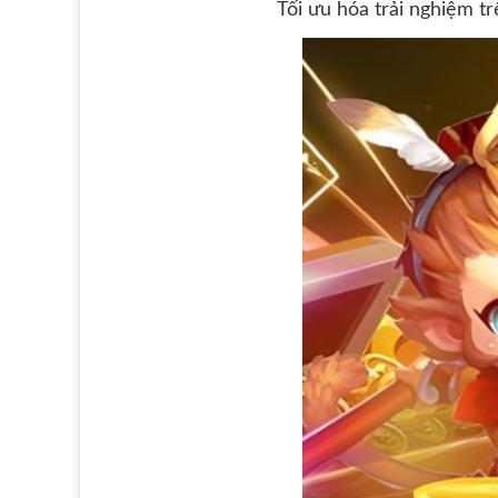
Tối ưu hóa trải nghiệm t