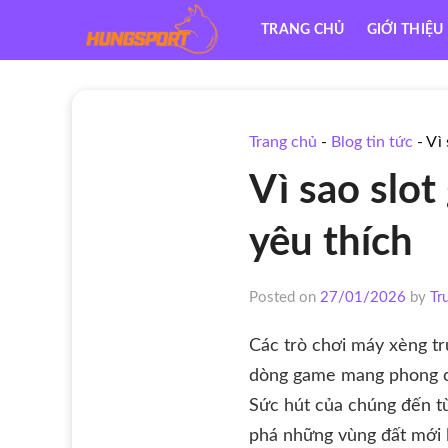
Skip
TRANG CHỦ
GIỚI THIỆU
to
content
Trang chủ
-
Blog tin tức
-
Vì 
Vì sao slo
yêu thích
Posted on
27/01/2026
by
Tr
Các trò chơi máy xèng tr
dòng game mang phong cá
Sức hút của chúng đến từ
phá những vùng đất mới l