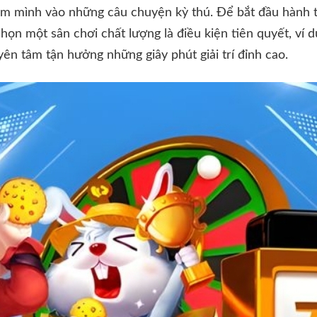
 mình vào những câu chuyện kỳ thú. Để bắt đầu hành t
chọn một sân chơi chất lượng là điều kiện tiên quyết, ví 
ên tâm tận hưởng những giây phút giải trí đỉnh cao.