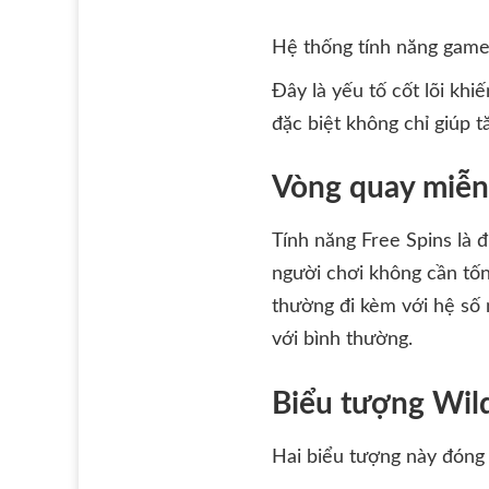
Hệ thống tính năng game
Đây là yếu tố cốt lõi kh
đặc biệt không chỉ giúp t
Vòng quay miễn 
Tính năng Free Spins là 
người chơi không cần tốn
thường đi kèm với hệ số n
với bình thường.
Biểu tượng Wild
Hai biểu tượng này đóng 