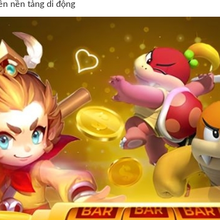
rên nền tảng di động