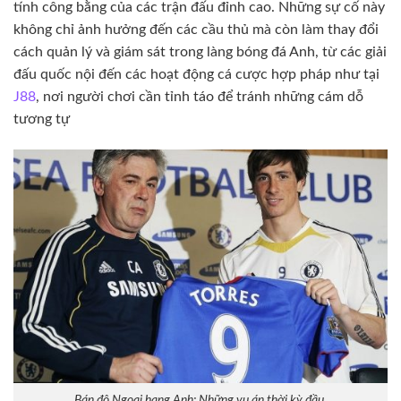
tính công bằng của các trận đấu đỉnh cao. Những sự cố này
không chỉ ảnh hưởng đến các cầu thủ mà còn làm thay đổi
cách quản lý và giám sát trong làng bóng đá Anh, từ các giải
đấu quốc nội đến các hoạt động cá cược hợp pháp như tại
J88
, nơi người chơi cần tỉnh táo để tránh những cám dỗ
tương tự
Bán độ Ngoại hạng Anh: Những vụ án thời kỳ đầu.