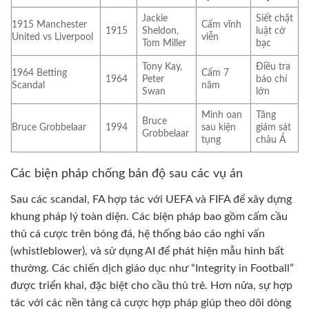
Jackie
Siết chặt
1915 Manchester
Cấm vĩnh
1915
Sheldon,
luật cờ
United vs Liverpool
viễn
Tom Miller
bạc
Tony Kay,
Điều tra
1964 Betting
Cấm 7
1964
Peter
báo chí
Scandal
năm
Swan
lớn
Minh oan
Tăng
Bruce
Bruce Grobbelaar
1994
sau kiện
giám sát
Grobbelaar
tụng
châu Á
Các biện pháp chống bán độ sau các vụ án
Sau các scandal, FA hợp tác với UEFA và FIFA để xây dựng
khung pháp lý toàn diện. Các biện pháp bao gồm cấm cầu
thủ cá cược trên bóng đá, hệ thống báo cáo nghi vấn
(whistleblower), và sử dụng AI để phát hiện mẫu hình bất
thường. Các chiến dịch giáo dục như “Integrity in Football”
được triển khai, đặc biệt cho cầu thủ trẻ. Hơn nữa, sự hợp
tác với các nền tảng cá cược hợp pháp giúp theo dõi dòng