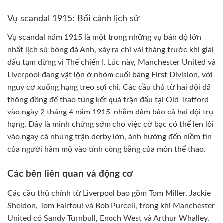
Vụ scandal 1915: Bối cảnh lịch sử
Vụ scandal năm 1915 là một trong những vụ bán độ lớn
nhất lịch sử bóng đá Anh, xảy ra chỉ vài tháng trước khi giải
đấu tạm dừng vì Thế chiến I. Lúc này, Manchester United và
Liverpool đang vật lộn ở nhóm cuối bảng First Division, với
nguy cơ xuống hạng treo sợi chỉ. Các cầu thủ từ hai đội đã
thông đồng để thao túng kết quả trận đấu tại Old Trafford
vào ngày 2 tháng 4 năm 1915, nhằm đảm bảo cả hai đội trụ
hạng. Đây là minh chứng sớm cho việc cờ bạc có thể len lỏi
vào ngay cả những trận derby lớn, ảnh hưởng đến niềm tin
của người hâm mộ vào tính công bằng của môn thể thao.
Các bên liên quan và động cơ
Các cầu thủ chính từ Liverpool bao gồm Tom Miller, Jackie
Sheldon, Tom Fairfoul và Bob Purcell, trong khi Manchester
United có Sandy Turnbull, Enoch West và Arthur Whalley.