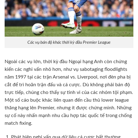
Các vụ bán độ khác thời kỳ đầu Premier League
Ngoài các vụ lớn, thời kỳ đầu Ngoại hạng Anh còn chứng
kiến các nghi vấn nhỏ hơn, như vụ sabotaging floodlights
năm 1997 tại các trận Arsenal vs. Liverpool, nơi đèn pha bị
cắt để trì hoãn trận đấu và cá cược. Dù không phải bán độ
trực tiếp, chúng cho thấy sự tinh vi của các nhóm tội phạm.
Một số cáo buộc khác liên quan đến cầu thủ lower league
thăng hạng lên Premier, nhưng ít được chứng minh. Những
sự cố này nhấn mạnh nhu cầu hợp tác quốc tế trong chống
match fixing.
Phát hiện nghi vấn qua dữ liệu cá cược bất thường.