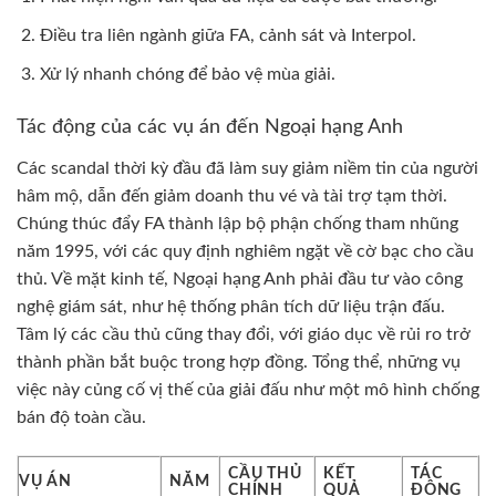
Điều tra liên ngành giữa FA, cảnh sát và Interpol.
Xử lý nhanh chóng để bảo vệ mùa giải.
Tác động của các vụ án đến Ngoại hạng Anh
Các scandal thời kỳ đầu đã làm suy giảm niềm tin của người
hâm mộ, dẫn đến giảm doanh thu vé và tài trợ tạm thời.
Chúng thúc đẩy FA thành lập bộ phận chống tham nhũng
năm 1995, với các quy định nghiêm ngặt về cờ bạc cho cầu
thủ. Về mặt kinh tế, Ngoại hạng Anh phải đầu tư vào công
nghệ giám sát, như hệ thống phân tích dữ liệu trận đấu.
Tâm lý các cầu thủ cũng thay đổi, với giáo dục về rủi ro trở
thành phần bắt buộc trong hợp đồng. Tổng thể, những vụ
việc này củng cố vị thế của giải đấu như một mô hình chống
bán độ toàn cầu.
CẦU THỦ
KẾT
TÁC
VỤ ÁN
NĂM
CHÍNH
QUẢ
ĐỘNG