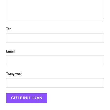
Tên
Email
Trang web