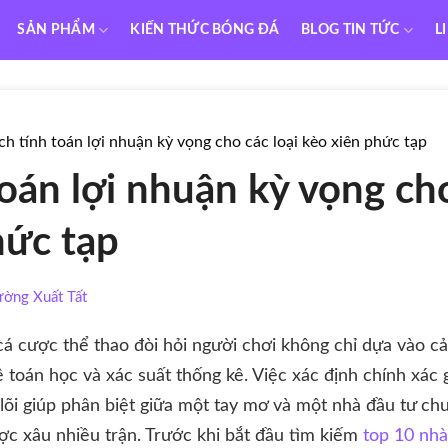
SẢN PHẨM
KIẾN THỨC BÓNG ĐÁ
BLOG TIN TỨC
L
ch tính toán lợi nhuận kỳ vọng cho các loại kèo xiên phức tạp
oán lợi nhuận kỳ vọng cho
hức tạp
ường Xuất Tất
cá cược thể thao đòi hỏi người chơi không chỉ dựa vào c
 toán học và xác suất thống kê. Việc xác định chính xác g
 lõi giúp phân biệt giữa một tay mơ và một nhà đầu tư chu
ược xâu nhiều trận. Trước khi bắt đầu tìm kiếm
top 10 nhà 