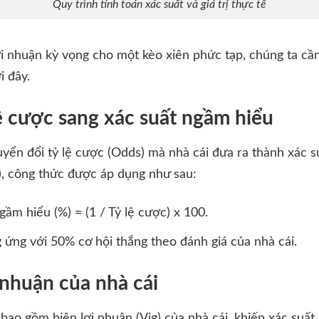
Quy trình tính toán xác suất và giá trị thực tế
ợi nhuận kỳ vọng cho một kèo xiên phức tạp, chúng ta cầ
i đây.
ệ cược sang xác suất ngầm hiểu
uyển đổi tỷ lệ cược (Odds) mà nhà cái đưa ra thành xác s
), công thức được áp dụng như sau:
ầm hiểu (%) = (1 / Tỷ lệ cược) x 100.
g ứng với 50% cơ hội thắng theo đánh giá của nhà cái.
 nhuận của nhà cái
 bao gồm biên lợi nhuận (Vig) của nhà cái, khiến xác suấ