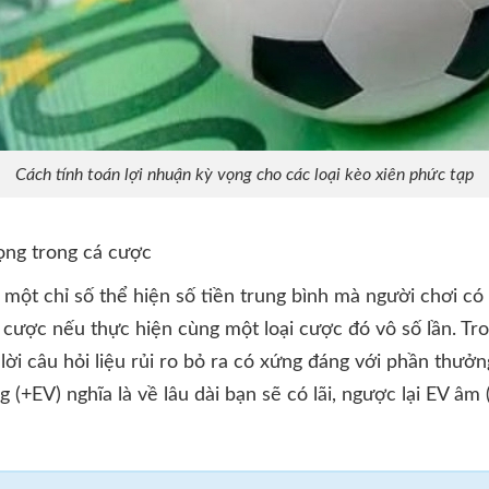
Cách tính toán lợi nhuận kỳ vọng cho các loại kèo xiên phức tạp
ọng trong cá cược
à một chỉ số thể hiện số tiền trung bình mà người chơi c
 cược nếu thực hiện cùng một loại cược đó vô số lần. Tro
 lời câu hỏi liệu rủi ro bỏ ra có xứng đáng với phần thưở
+EV) nghĩa là về lâu dài bạn sẽ có lãi, ngược lại EV âm 