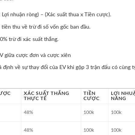
 Lợi nhuận ròng) – (Xác suất thua x Tiền cược).
 tiền thu về trừ đi số vốn gốc ban đầu.
0% trừ đi xác suất thắng.
V giữa cược đơn và cược xiên
ả định về sự thay đổi của EV khi gộp 3 trận đấu có cùng 
CƯỢC
XÁC SUẤT THẮNG
TIỀN
LỢI NHU
THỰC TẾ
CƯỢC
NĂNG
48%
100k
100k
48%
100k
100k