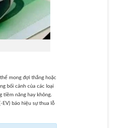
ó thể mong đợi thắng hoặc
ng bối cảnh của các loại
ng tiềm năng hay không.
(-EV) báo hiệu sự thua lỗ