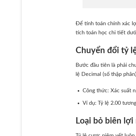
Để tính toán chính xác l
tích toán học chi tiết dướ
Chuyển đổi tỷ l
Bước đầu tiên là phải ch
lệ Decimal (số thập phân
Công thức: Xác suất ng
Ví dụ: Tỷ lệ 2.00 tươn
Loại bỏ biên lợi
Tỷ lệ cược niêm yết luôn