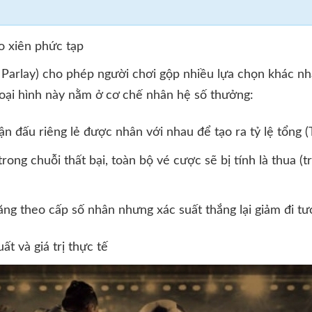
o xiên phức tạp
 Parlay) cho phép người chơi gộp nhiều lựa chọn khác n
oại hình này nằm ở cơ chế nhân hệ số thưởng:
ận đấu riêng lẻ được nhân với nhau để tạo ra tỷ lệ tổng (
rong chuỗi thất bại, toàn bộ vé cược sẽ bị tính là thua (
ăng theo cấp số nhân nhưng xác suất thắng lại giảm đi t
ất và giá trị thực tế