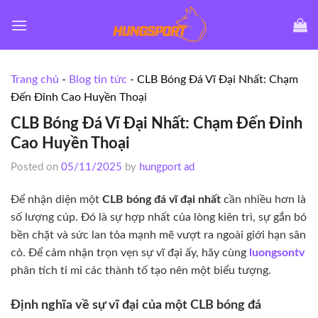
Skip
to
content
Trang chủ
-
Blog tin tức
-
CLB Bóng Đá Vĩ Đại Nhất: Chạm
Đến Đỉnh Cao Huyền Thoại
CLB Bóng Đá Vĩ Đại Nhất: Chạm Đến Đỉnh
Cao Huyền Thoại
Posted on
05/11/2025
by
hungport ad
Để nhận diện một
CLB bóng đá vĩ đại nhất
cần nhiều hơn là
số lượng cúp. Đó là sự hợp nhất của lòng kiên trì, sự gắn bó
bền chặt và sức lan tỏa mạnh mẽ vượt ra ngoài giới hạn sân
cỏ. Để cảm nhận trọn vẹn sự vĩ đại ấy, hãy cùng
luongsontv
phân tích tỉ mỉ các thành tố tạo nên một biểu tượng.
Định nghĩa về sự vĩ đại của một CLB bóng đá