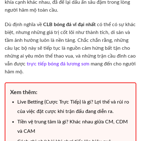
khía cạnh khác nhau, đã để lại dấu ấn sâu đậm trong lòng
người hâm mộ toàn cầu.
Dù định nghĩa về
CLB bóng đá vĩ đại nhất
có thể có sự khác
biệt, nhưng những giá trị cốt lõi như thành tích, di sản và
tầm ảnh hưởng luôn là nền tảng. Chắc chắn rằng, những
câu lạc bộ này sẽ tiếp tục là nguồn cảm hứng bất tận cho
những ai yêu môn thể thao vua, và những trận cầu đỉnh cao
vẫn được
trực tiếp bóng đá lương sơn
mang đến cho người
hâm mộ.
Xem thêm:
Live Betting (Cược Trực Tiếp) là gì? Lợi thế và rủi ro
của việc đặt cược khi trận đấu đang diễn ra.
Tiền vệ trung tâm là gì? Khác nhau giữa CM, CDM
và CAM