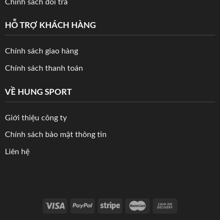
Chính sách đổi trả
HỖ TRỢ KHÁCH HÀNG
Chính sách giao hàng
Chính sách thanh toán
VỀ HUNG SPORT
Giới thiệu công ty
Chính sách bảo mật thông tin
Liên hệ