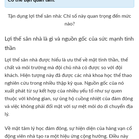
Tận dụng lợi thế sân nhà: Chỉ số này quan trọng đến mức
nào?
Lợi thế sân nhà là gì và nguồn gốc của sức mạnh tinh
thần
Lợi thế sân nhà được hiểu là ưu thế về mặt tinh thần, thể
chất và môi trường mà đội chủ nhà có được so với đội
khách. Hiện tượng này đã được các nhà khoa học thể thao
nghiên cứu trong nhiều thập kỷ qua. Nguồn gốc của nó
xuất phát từ sự kết hợp của nhiều yếu tố như sự quen
thuộc với không gian, sự ủng hộ cuồng nhiệt của đám đông
và việc không phải đối mặt với sự mệt mỏi do di chuyển địa
lý.
Về mặt tâm lý học đám đông, sự hiện diện của hàng vạn cổ
động viên nhà tạo ra một hiệu ứng cộng hưởng. Điều này