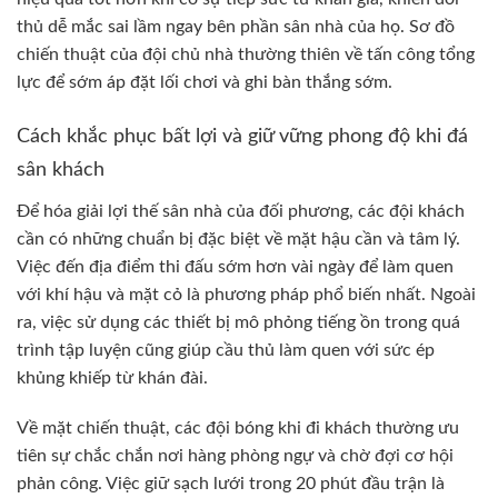
thủ dễ mắc sai lầm ngay bên phần sân nhà của họ. Sơ đồ
chiến thuật của đội chủ nhà thường thiên về tấn công tổng
lực để sớm áp đặt lối chơi và ghi bàn thắng sớm.
Cách khắc phục bất lợi và giữ vững phong độ khi đá
sân khách
Để hóa giải lợi thế sân nhà của đối phương, các đội khách
cần có những chuẩn bị đặc biệt về mặt hậu cần và tâm lý.
Việc đến địa điểm thi đấu sớm hơn vài ngày để làm quen
với khí hậu và mặt cỏ là phương pháp phổ biến nhất. Ngoài
ra, việc sử dụng các thiết bị mô phỏng tiếng ồn trong quá
trình tập luyện cũng giúp cầu thủ làm quen với sức ép
khủng khiếp từ khán đài.
Về mặt chiến thuật, các đội bóng khi đi khách thường ưu
tiên sự chắc chắn nơi hàng phòng ngự và chờ đợi cơ hội
phản công. Việc giữ sạch lưới trong 20 phút đầu trận là