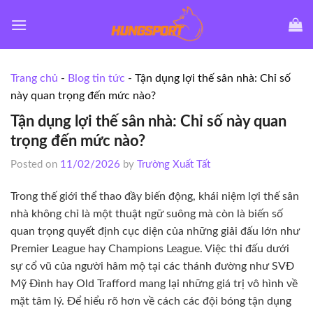
Skip
to
content
Trang chủ
-
Blog tin tức
-
Tận dụng lợi thế sân nhà: Chỉ số
này quan trọng đến mức nào?
Tận dụng lợi thế sân nhà: Chỉ số này quan
trọng đến mức nào?
Posted on
11/02/2026
by
Trường Xuất Tất
Trong thế giới thể thao đầy biến động, khái niệm lợi thế sân
nhà không chỉ là một thuật ngữ suông mà còn là biến số
quan trọng quyết định cục diện của những giải đấu lớn như
Premier League hay Champions League. Việc thi đấu dưới
sự cổ vũ của người hâm mộ tại các thánh đường như SVĐ
Mỹ Đình hay Old Trafford mang lại những giá trị vô hình về
mặt tâm lý. Để hiểu rõ hơn về cách các đội bóng tận dụng