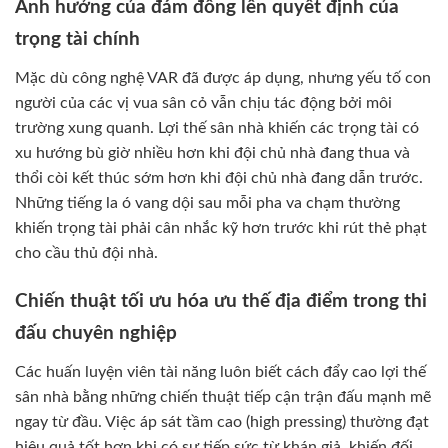
Ảnh hưởng của đám đông lên quyết định của
trọng tài chính
Mặc dù công nghệ VAR đã được áp dụng, nhưng yếu tố con
người của các vị vua sân cỏ vẫn chịu tác động bởi môi
trường xung quanh. Lợi thế sân nhà khiến các trọng tài có
xu hướng bù giờ nhiều hơn khi đội chủ nhà đang thua và
thổi còi kết thúc sớm hơn khi đội chủ nhà đang dẫn trước.
Những tiếng la ó vang dội sau mỗi pha va chạm thường
khiến trọng tài phải cân nhắc kỹ hơn trước khi rút thẻ phạt
cho cầu thủ đội nhà.
Chiến thuật tối ưu hóa ưu thế địa điểm trong thi
đấu chuyên nghiệp
Các huấn luyện viên tài năng luôn biết cách đẩy cao lợi thế
sân nhà bằng những chiến thuật tiếp cận trận đấu mạnh mẽ
ngay từ đầu. Việc áp sát tầm cao (high pressing) thường đạt
hiệu quả tốt hơn khi có sự tiếp sức từ khán giả, khiến đối