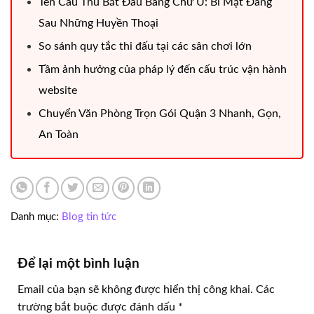
Tên Cầu Thủ Bắt Đầu Bằng Chữ U: Bí Mật Đằng
Sau Những Huyền Thoại
So sánh quy tắc thi đấu tại các sân chơi lớn
Tầm ảnh hưởng của pháp lý đến cấu trúc vận hành
website
Chuyển Văn Phòng Trọn Gói Quận 3 Nhanh, Gọn,
An Toàn
Danh mục:
Blog tin tức
Để lại một bình luận
Email của bạn sẽ không được hiển thị công khai.
Các
trường bắt buộc được đánh dấu
*