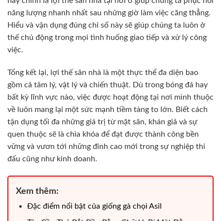
hay chính là lợi thế sân nhà tại nơi ở giúp chúng ta phục hồi
năng lượng nhanh nhất sau những giờ làm việc căng thẳng.
Hiểu và vận dụng đúng chỉ số này sẽ giúp chúng ta luôn ở
thế chủ động trong mọi tình huống giao tiếp và xử lý công
việc.
Tổng kết lại, lợi thế sân nhà là một thực thể đa diện bao
gồm cả tâm lý, vật lý và chiến thuật. Dù trong bóng đá hay
bất kỳ lĩnh vực nào, việc được hoạt động tại nơi mình thuộc
về luôn mang lại một sức mạnh tiềm tàng to lớn. Biết cách
tận dụng tối đa những giá trị từ mặt sân, khán giả và sự
quen thuộc sẽ là chìa khóa để đạt được thành công bền
vững và vươn tới những đỉnh cao mới trong sự nghiệp thi
đấu cũng như kinh doanh.
Xem thêm:
Đặc điểm nổi bật của giống gà chọi Asil