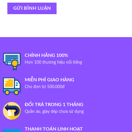
CHÍNH HÃNG 100%
Hơn 100 thương hiệu nổi tiếng
MIỄN PHÍ GIAO HÀNG
Cho đơn từ 500.000đ
ĐỔI TRẢ TRONG 1 THÁNG
Quần áo, giày dép chưa sử dụng
THANH TOÁN LINH HOẠT