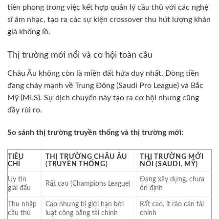
tiên phong trong việc kết hợp quản lý cầu thủ với các nghệ
sĩ âm nhạc, tạo ra các sự kiện crossover thu hút lượng khán
giả khổng lồ.
Thị trường mới nổi và cơ hội toàn cầu
Châu Âu không còn là miền đất hứa duy nhất. Dòng tiền
đang chảy mạnh về Trung Đông (Saudi Pro League) và Bắc
Mỹ (MLS). Sự dịch chuyển này tạo ra cơ hội nhưng cũng
đầy rủi ro.
So sánh thị trường truyền thống và thị trường mới:
TIÊU
THỊ TRƯỜNG CHÂU ÂU
THỊ TRƯỜNG MỚI
CHÍ
(TRUYỀN THỐNG)
NỔI (SAUDI, MỸ)
Uy tín
Đang xây dựng, chưa
Rất cao (Champions League)
giải đấu
ổn định
Thu nhập
Cao nhưng bị giới hạn bởi
Rất cao, ít rào cản tài
cầu thủ
luật công bằng tài chính
chính